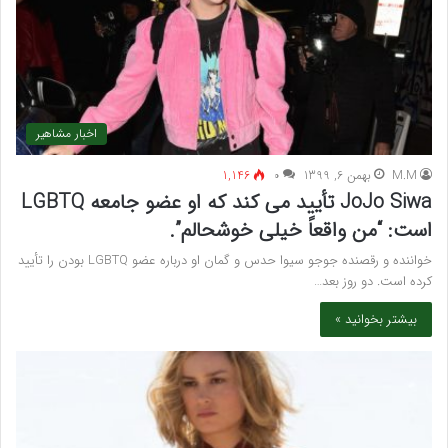
اخبار مشاهیر
M.M
بهمن 6, 1399
۰
1,146
JoJo Siwa تأیید می کند که او عضو جامعه LGBTQ
است: “من واقعاً خیلی خوشحالم”.
خواننده و رقصنده جوجو سیوا حدس و گمان او درباره عضو LGBTQ بودن را تأیید
کرده است. دو روز بعد…
بیشتر بخوانید »