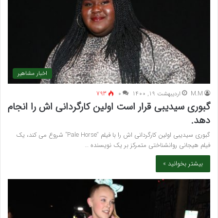
اخبار مشاهیر
M.M
اردیبهشت 19, 1400
۰
793
گبوری سیدیبی قرار است اولین کارگردانی اش را انجام
دهد.
گبوری سیدیبی اولین کارگردانی اش را با فیلم “Pale Horse” شروع می کند، یک
فیلم هیجانی روانشناختی متمرکز بر یک نویسنده …
بیشتر بخوانید »