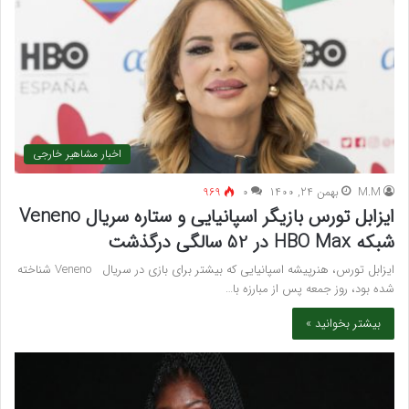
اخبار مشاهیر خارجی
M.M
بهمن 24, 1400
۰
969
ایزابل تورس بازیگر اسپانیایی و ستاره سریال Veneno
شبکه HBO Max در 52 سالگی درگذشت
ایزابل تورس، هنرپیشه اسپانیایی که بیشتر برای بازی در سریال Veneno شناخته
شده بود، روز جمعه پس از مبارزه با…
بیشتر بخوانید »