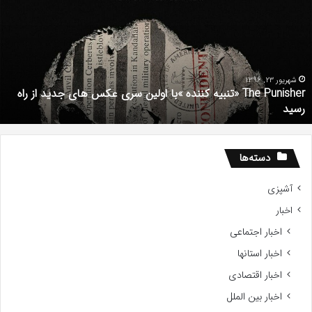
تنبیه
د
ننده
ف
با
ف
ولین
ب
ری
ا
کس
d
شهریور 23, 1396
The Punisher «تنبیه کننده »با اولین سری عکس های جدید از راه
ای
7
رسید
دید
ز
اه
سید
دسته‌ها
آشپزی
اخبار
اخبار اجتماعی
اخبار استانها
اخبار اقتصادی
اخبار بین الملل