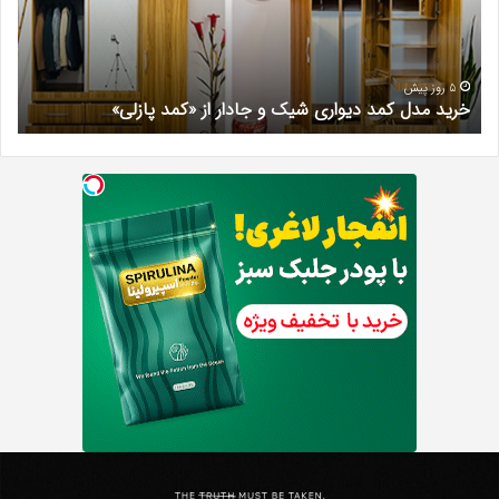
و
کرج
جادار
دکتر
از
مری
«کمد
خیر
5 روز پیش
خرید مدل کمد دیواری شیک و جادار از «کمد پازلی»
ب
پازلی»
Th
د
Punishe
ر