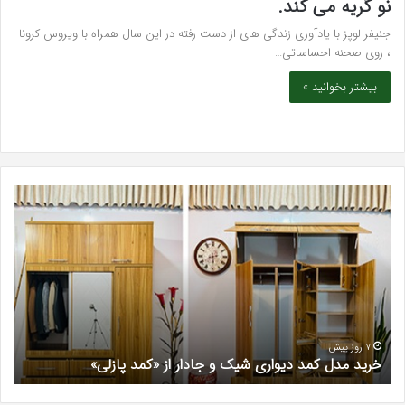
نو گریه می کند.
جنیفر لوپز با یادآوری زندگی های از دست رفته در این سال همراه با ویروس کرونا
، روی صحنه احساساتی…
بیشتر بخوانید »
خرید
بهت
مدل
کلی
کمد
زیبا
دیواری
در
شیک
فرد
و
کرج
جادار
دکتر
از
مری
«کمد
خیر
7 روز پیش
خرید مدل کمد دیواری شیک و جادار از «کمد پازلی»
ب
پازلی»