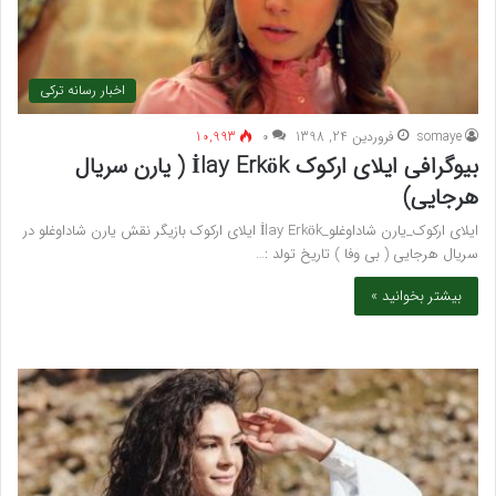
اخبار رسانه ترکی
somaye
فروردین 24, 1398
۰
10,993
بیوگرافی ایلای ارکوک İlay Erkök ( یارن سریال
هرجایی)
ایلای ارکوک_یارن شاداوغلو_İlay Erkök ایلای ارکوک بازیگر نقش یارن شاداوغلو در
سریال هرجایی ( بی وفا ) تاریخ تولد :…
بیشتر بخوانید »