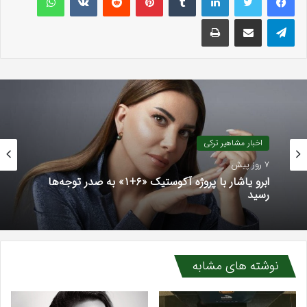
تلگرام
اشتراک گذاری با ایمیل
چاپ
اخبار مشاهیر ترکی
اخبار رسانه ترکی
7 روز پیش
4 هفته پیش
ابرو یاشار با پروژه آکوستیک «۶+۱» به صدر توجه‌ها
رسید
جدایی هیودا زیزان آلپ از پروژه «عشقم کارادنیز»
نوشته های مشابه