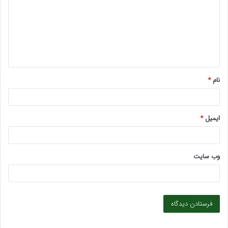
د
گ
ا
ه
*
نام
*
ایمیل
*
وب‌ سایت