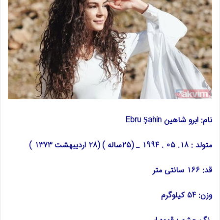
نام: ابرو شاهین
Ebru Şahin
متولد : 18. 05 . 1994 _ (25ساله ) (28 اردیبهشت 1373 )
قد: 166 سانتی متر
وزن: 54 کیلوگرم