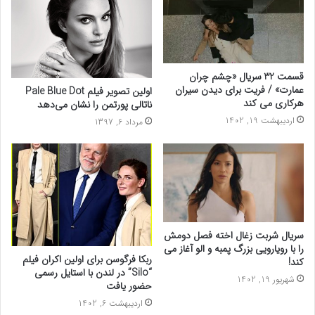
قسمت 32 سریال «چشم چران
عمارت» / فریت برای دیدن سیران
اولین تصویر فیلم Pale Blue Dot
هرکاری می کند
ناتالی پورتمن را نشان می‌دهد
اردیبهشت 19, 1402
مرداد 6, 1397
سریال شربت زغال اخته فصل دومش
را با رویارویی بزرگ پمبه و الو آغاز می
ربکا فرگوسن برای اولین اکران فیلم
کند!
“Silo” در لندن با استایل رسمی
شهریور 19, 1402
حضور یافت
اردیبهشت 6, 1402