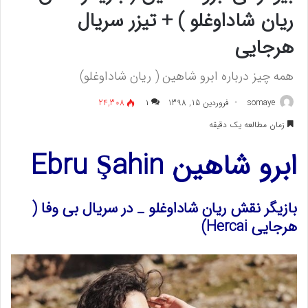
ریان شاداوغلو ) + تیزر سریال
هرجایی
همه چیز درباره ابرو شاهین ( ریان شاداوغلو)
somaye
فروردین 15, 1398
۱
24,308
زمان مطالعه یک دقیقه
ابرو شاهین
Ebru Şahin
بازیگر نقش ریان شاداوغلو _ در سریال بی وفا (
هرجایی Hercai)