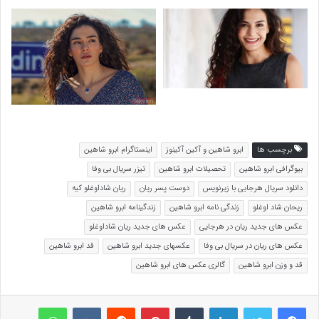
برچسب ها
ابرو شاهین و آکین آکینوز
اینستاگرام ابرو شاهین
بیوگرافی ابرو شاهین
تحصیلات ابرو شاهین
تیزر سریال بی وفا
دانلود سریال هرجایی با زیرنویس
دوست پسر ریان
ریان شاداوغلو کیه
ریحان شاد اوغلو
زندگی نامه ابرو شاهین
زندگینامه ابرو شاهین
عکس های جدید ریان در هرجایی
عکس های جدید ریان شاداوغلو
عکس های ریان در سریال بی وفا
عکسهای جدید ابرو شاهین
قد ابرو شاهین
قد و وزن ابرو شاهین
گالری عکس های ابرو شاهین
لینکداین
تامبلر
پینتریست
Reddit
VKontakte
واتس آپ