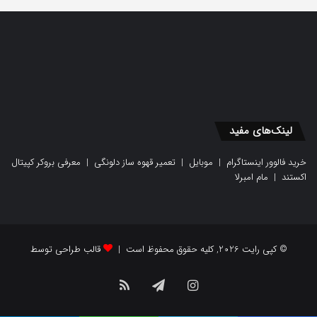
لینک‌های مفید
خرید فالوور اینستاگرام
|
موبایل
|
تعمیر قهوه ساز دلونگی
|
معرفی بروکر کپیتال
اکستند
|
مام امبرلا
© کپی رایت 2026, کلیه حقوق محفوظ است |
قالب طراحی توسط
اینستاگرام
تلگرام
خوراک