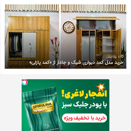
خرید
بهت
مدل
کلی
کمد
زیبا
دیواری
در
شیک
فرد
و
کرج
جادار
دکتر
از
مری
«کمد
خیر
5 روز پیش
خرید مدل کمد دیواری شیک و جادار از «کمد پازلی»
ب
پازلی»