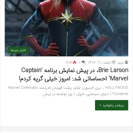
اخبار سینما
مريم
اسفند 20, 1397
۰
906
Brie Larson، در پیش نمایش برنامه ‘Captain
Marvel’ احساساتی شد: امروز خیلی گریه کردم!
HOLLYWOOD _ بری لارسون، شاید پشت قهرمان قدرتمند Marvel Cinematic
Universe* ( دنیای سینمایی مارول ) روز دوشنبه در پیش…
بیشتر بخوانید »