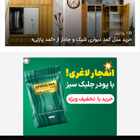
دیواری
در
شیک
فرد
و
کرج
جادار
دکتر
از
مری
«کمد
خیر
6 روز پیش
خرید مدل کمد دیواری شیک و جادار از «کمد پازلی»
ب
پازلی»
Th
د