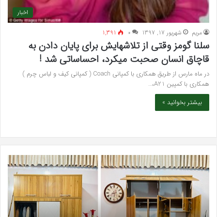
اخبار
مريم
شهریور 17, 1397
۰
1,391
سلنا گومز وقتی از تلاشهایش برای پایان دادن به
قاچاق انسان صحبت میکرد، احساساتی شد !
در ماه مارس از طریق همکاری با کمپانی Coach ( کمپانی کیف و لباس چرم )
همکاری با کمپین A21،…
بیشتر بخوانید »
خرید
بهت
مدل
کلی
کمد
زیبا
دیواری
در
شیک
فرد
و
کرج