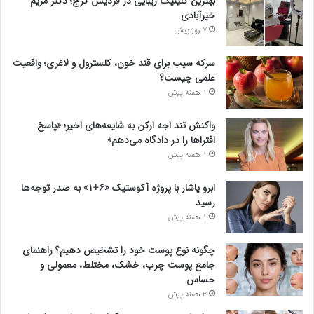
بهترین کلینیک زیبایی در فردیس کرج؛ دکتر مریم
خیرآبادی
7 روز پیش
سرکه سیب برای قند خون، کلسترول و لاغری؛ واقعیت
علمی چیست؟
1 هفته پیش
واکنش تند اجه ارکن به شایعه‌های اخیر؛ «پاسخ
افتراها را در دادگاه می‌دهم»
1 هفته پیش
ابرو یاشار با پروژه آکوستیک «۶+۱» به صدر توجه‌ها
رسید
1 هفته پیش
چگونه نوع پوست خود را تشخیص دهیم؟ راهنمای
جامع پوست چرب، خشک، مختلط، معمولی و
حساس
3 هفته پیش