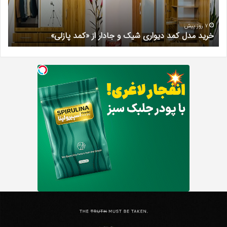
جادار
دکتر
از
مری
«کمد
خیر
7 روز پیش
خرید مدل کمد دیواری شیک و جادار از «کمد پازلی»
ب
پازلی»
Th
د
Punishe
ر
تنبیه
د