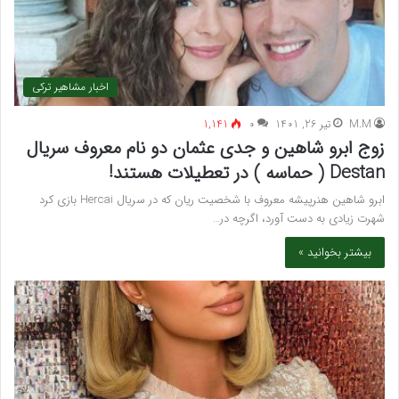
اخبار مشاهیر ترکی
M.M
تیر 26, 1401
۰
1,141
زوج ابرو شاهین و جدی عثمان دو نام معروف سریال
Destan ( حماسه ) در تعطیلات هستند!
ابرو شاهین هنرپیشه معروف با شخصیت ریان که در سریال Hercai بازی کرد
شهرت زیادی به دست آورد، اگرچه در…
بیشتر بخوانید »