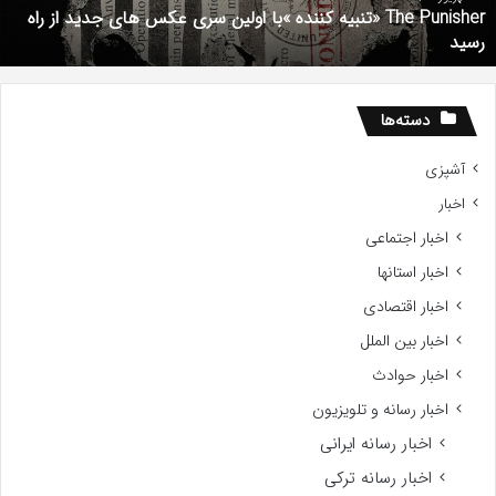
The Punisher «تنبیه کننده »با اولین سری عکس های جدید از راه
ای
7
رسید
دید
ز
اه
سید
دسته‌ها
آشپزی
اخبار
اخبار اجتماعی
اخبار استانها
اخبار اقتصادی
اخبار بین الملل
اخبار حوادث
اخبار رسانه و تلویزیون
اخبار رسانه ایرانی
اخبار رسانه ترکی