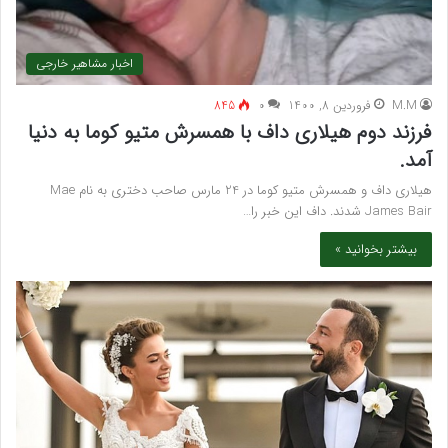
اخبار مشاهیر خارجی
M.M
فروردین 8, 1400
۰
845
فرزند دوم هیلاری داف با همسرش متیو کوما به دنیا
آمد.
هیلاری داف و همسرش متیو کوما در 24 مارس صاحب دختری به نام Mae
James Bair شدند. داف این خبر را…
بیشتر بخوانید »