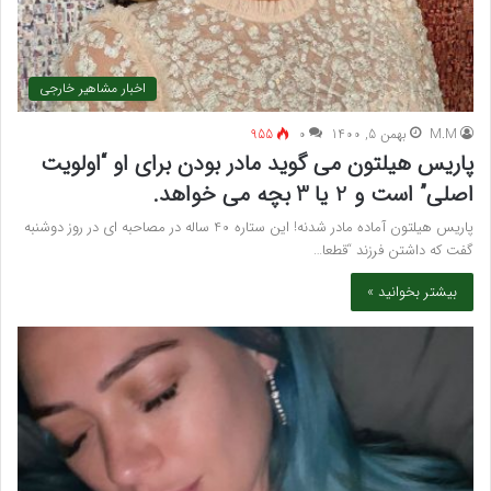
اخبار مشاهیر خارجی
M.M
بهمن 5, 1400
۰
955
پاریس هیلتون می گوید مادر بودن برای او “اولویت
اصلی” است و 2 یا 3 بچه می خواهد.
پاریس هیلتون آماده مادر شدنه! این ستاره 40 ساله در مصاحبه ای در روز دوشنبه
گفت که داشتن فرزند “قطعا…
بیشتر بخوانید »