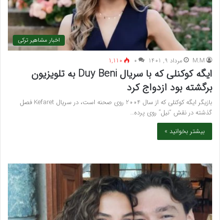
اخبار مشاهیر ترکی
M.M
مرداد 9, 1401
۰
1,110
ایگه کوکنلی که با سریال Duy Beni به تلویزیون
برگشته بود ازدواج کرد
بازیگر ایگه کوکنلی که از سال 2004 روی صحنه است، در سریال Kefaret فصل
گذشته در نقش “نیل” روی پرده…
بیشتر بخوانید »