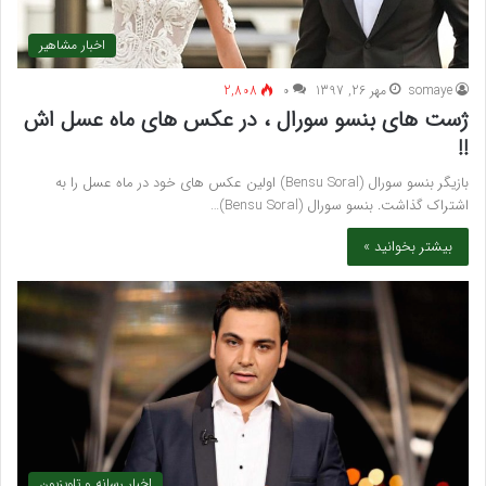
اخبار مشاهیر
somaye
مهر 26, 1397
۰
2,808
ژست های بنسو سورال ، در عکس های ماه عسل اش
!!
بازیگر بنسو سورال (Bensu Soral) اولین عکس های خود در ماه عسل را به
اشتراک گذاشت. بنسو سورال (Bensu Soral)…
بیشتر بخوانید »
اخبار رسانه و تلویزیون