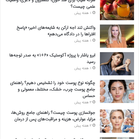
سرکه سیب برای قند خون، کلسترول و لاغری؛ واقعیت
علمی چیست؟
1 هفته پیش
واکنش تند اجه ارکن به شایعه‌های اخیر؛ «پاسخ
افتراها را در دادگاه می‌دهم»
1 هفته پیش
ابرو یاشار با پروژه آکوستیک «۶+۱» به صدر توجه‌ها
رسید
1 هفته پیش
چگونه نوع پوست خود را تشخیص دهیم؟ راهنمای
جامع پوست چرب، خشک، مختلط، معمولی و
حساس
3 هفته پیش
جوانسازی پوست چیست؟ راهنمای جامع روش‌ها،
مزایا، عوارض، هزینه و مراقبت‌های پس از درمان
3 هفته پیش