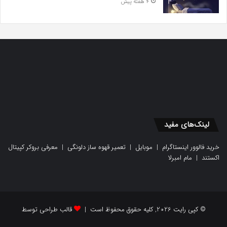
4 هفته پیش
لینک‌های مفید
خرید فالوور اینستاگرام
|
موبایل
|
تعمیر قهوه ساز دلونگی
|
معرفی بروکر کپیتال
اکستند
|
مام امبرلا
© کپی رایت 2026, کلیه حقوق محفوظ است |
قالب طراحی توسط