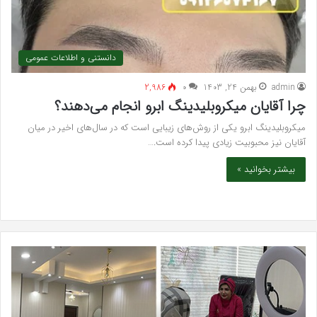
دانستنی و اطلاعات عمومی
admin
بهمن 24, 1403
۰
2,986
چرا آقایان میکروبلیدینگ ابرو انجام می‌دهند؟
میکروبلیدینگ ابرو یکی از روش‌های زیبایی است که در سال‌های اخیر در میان
آقایان نیز محبوبیت زیادی پیدا کرده است.…
بیشتر بخوانید »
بهترین
سرک
کلینیک
سی
زیبایی
برای
در
قند
فردیس
خون