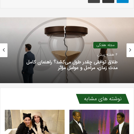
مجله هفتگی
گوناگون
4 هفته پیش
خرداد 31, 1405
طلاق توافقی چقدر طول می‌کشد؟ راهنمای کامل
مدت زمان، مراحل و عوامل مؤثر
کود سه بیست برای نخود؛ راهنمای کامل مصرف و
تأثیر بر عملکرد
نوشته های مشابه