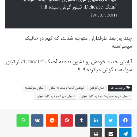
آهنگ Delicate، تیلور گوش میده !!!!!
twitter.com
چند روز بعد طرفداران متوجه شدند، که کیم در حالیکه
میخواسته
آرایش جدید خودش رو نشون بده به آهنگ “Delicate”، از تیلور
سوئیفت گوش میکرده !!!!!!
برچسب ها
اندی کوهن
توهین کانیه وست به تیلور
تیلور سوئیفت
دعوای تیلور سوئیفت و کیم کارداشیان
دعوای دریک و کیم کارداشیان
لینکداین
تامبلر
پینتریست
Reddit
VKontakte
واتس آپ
تلگرام
اشتراک گذاری با ایمیل
چاپ