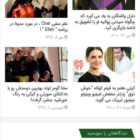
دنزل واشنگتن به یاد می آورد که
چگونه سیدنی پواتیه او را تشویق به
نظر منفی Cher ، در مورد مدونا در
ادامه بازیگری کرد.
برنامه ” Ellen ” !
دی 22, 1400
مهر 5, 1397
کیتی هلمز به فیلم کوتاه “خوش
سلنا گومز تولد بهترین دوستش رو با
ذوق” پارتنر سابقش امیلیو ویتولو
بادکنکای صورتی و کیکی به رنگ
جونیور تبریک می گوید.
خورشید جشن گرفت!
خرداد 20, 1400
فروردین 8, 1398
دیدگاهتان را بنویسید