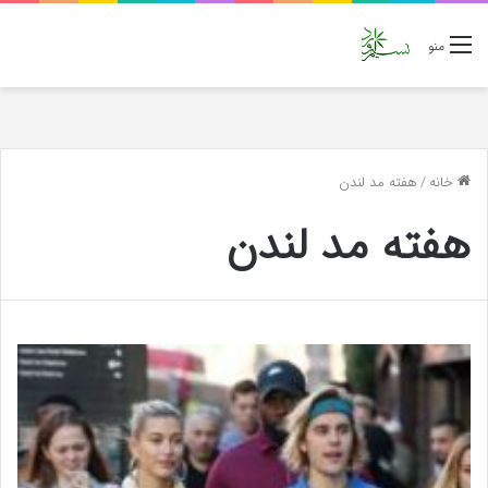
منو
خانه
/
هفته مد لندن
هفته مد لندن