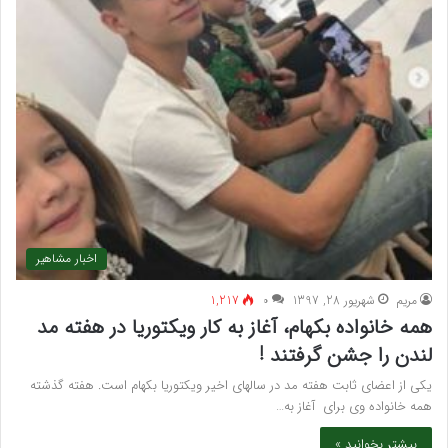
اخبار مشاهیر
مريم
شهریور 28, 1397
۰
1,217
همه خانواده بکهام، آغاز به کار ویکتوریا در هفته مد
لندن را جشن گرفتند !
یکی از اعضای ثابت هفته مد در سالهای اخیر ویکتوریا بکهام است. هفته گذشته
همه خانواده وی برای آغاز به…
بیشتر بخوانید »