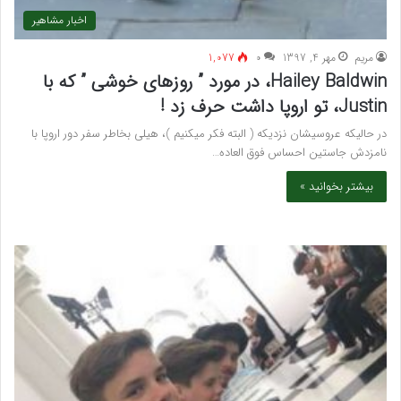
اخبار مشاهیر
مريم
مهر 4, 1397
۰
1,077
Hailey Baldwin، در مورد ” روزهای خوشی ” که با
Justin، تو اروپا داشت حرف زد !
در حالیکه عروسیشان نزدیکه ( البته فکر میکنیم )، هیلی بخاطر سفر دور اروپا با
نامزدش جاستین احساس فوق العاده…
بیشتر بخوانید »