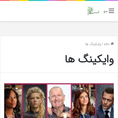
منو
خانه
/
وایکینگ ها
وایکینگ ها