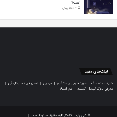
است؟
4 هفته پیش
لینک‌های مفید
خرید عمده ماگ
|
خرید فالوور اینستاگرام
|
موبایل
|
تعمیر قهوه ساز دلونگی
|
معرفی بروکر کپیتال اکستند
|
مام امبرلا
© کپی رایت 2026, کلیه حقوق محفوظ است |