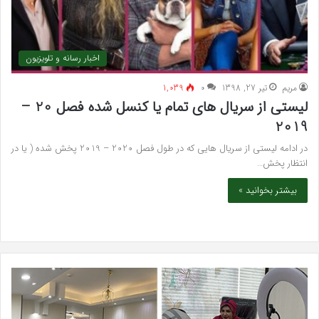
اخبار رسانه و تلویزیون
مريم
تیر 27, 1398
۰
1,039
لیستی از سریال های تمام یا کنسل شده فصل 20 –
2019
در ادامه لیستی از سریال هایی که در طول فصل 2020 – 2019 پخش شده ( یا در
انتظار پخش…
بیشتر بخوانید »
بهترین
سرک
کلینیک
سی
زیبایی
برای