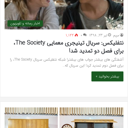
اخبار رسانه و تلویزیون
مريم
تیر 23, 1398
۰
1,122
نتفلیکس: سریال تینیجری معمایی The Society،
برای فصل دو تمدید شد!
آشفتگی های بیشتر جواب های بیشتر! شبکه نتفلیکس سریال The Society، را
برای فصل دوم تمدید کرد! این سریال که…
بیشتر بخوانید »
خرید
بهت
مدل
کلی
کمد
زیبا