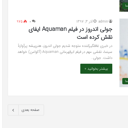
ما
admin
آذر 3, 1397
۰
975
جولی اندروز در فیلم Aquaman ایفای
نقش کرده است
در خبری غافلگیرکننده متوجه شدیم جولی اندروز، هنرپیشه پرآوازهٔ
سینما، نقشی مهم در فیلم ابرقهرمانی Aquaman (آکوامن) خواهد
داشت. جولی…
بیشتر بخوانید »
ما
صفحه بعدی