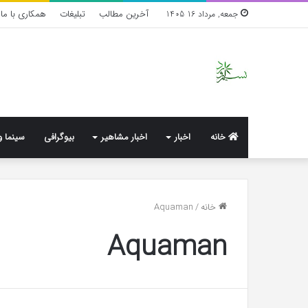
آخرین مطالب
تبلیغات
همکاری با ما
جمعه, مرداد 16 1405
خانه
اخبار
اخبار مشاهیر
بیوگرافی
سینما و
واکنش
خانه
/
Aquaman
تند
Aquaman
اجه
ارکن
به
شایعه‌های
اخیر؛
1 هفته پیش
«پاسخ