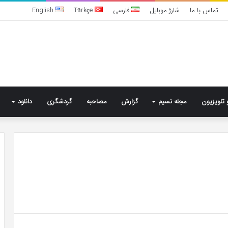
تماس با ما
شارژ موبایل
فارسی
Türkçe
English
 تلویزیون
مجله نسیم
گزارش
مصاحبه
گردشگری
دانلود
تشخیص
سندرم
پرادر-
ویلی
چگونه
انجام
می‌شود؟
4 روز پیش