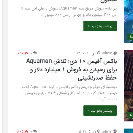
در ادامه فروش موفق فیلم Aquaman، فروش داخلی این فیلم از
مرز ۲۰۰ میلیون دلار و جهانی از مرز ۸۰۰ میلیون…
بیشتر بخوانید »
ما
admin
دی 10, 1397
۰
827
باکس آفیس ۱۰ دی: تلاش Aquaman
برای رسیدن به فروش ۱ میلیارد دلار و
حفظ صدرنشینی
دوشنبه ای دیگر و بررسی باکس آفیس با فیلم Aquaman که در
دومین هفته اکرانش در آمریکای شمالی ۵۱٫۶ میلیون فروش
بدست آورد…
بیشتر بخوانید »
ما
admin
دی 5, 1397
۰
805