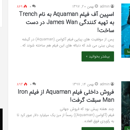
 به شایعه‌های اخیر؛
تشخیص سندرم پرادر-ویلی چگونه انجام
admin
بهمن 20, 1397
۰
869
 دادگاه می‌دهم»
می‌شود؟
اسپین آف فیلم Aquaman به نام Trench
به تهیه کنندگی James Wan در دست
ساخت!
پس از موفقیت های پیاپی فیلم آکوامن (Aquaman) در گیشه
پیش بینی می شد که دنباله های این فیلم هم ساخته شوند که…
ما
بیشتر بخوانید »
admin
بهمن 14, 1397
۰
892
فروش داخلی فیلم Aquaman از فیلم Iron
Man سبقت گرفت!
چند هفته پیش بود که فروش جهانی
کریستن
he
فیلم (آکوامن (Aquaman)) رسماً از مرز یک میلیارد دلار عبور کرد تا
بل
er
به رکوردی فوق العاده…
می
«ت
دانست
کن
ما