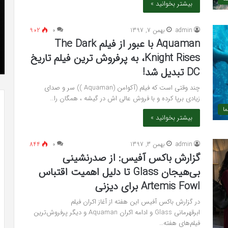
بیشتر بخوانید »
که
»با
“فروزن
او
admin
بهمن 7, 1397
۰
902
2”
سر
آذر 23, 1398
Aquaman با عبور از فیلم The Dark
موفق
ع
کریستن بل می دانست که “فروزن 2” موفق
خواهد
ها
Knight Rises، به پرفروش ترین فیلم تاریخ
خواهد بود.
بود.
جد
DC تبدیل شد!
از
راه
چند وقتی است که فیلم (آکوامن (Aquaman )) سر و صدای
رس
زیادی برپا کرده و با فروش عالی اش در گیشه ، همگان را…
ما
بیشتر بخوانید »
admin
بهمن 3, 1397
۰
844
گزارش باکس آفیس: از صدرنشینی
بی‌هیجان Glass تا دلیل اهمیت اقتباس
Artemis Fowl برای دیزنی
در گزارش باکس آفیس این هفته از آغاز اکران فیلم
ابرقهرمانی Glass و ادامه اکران Aquaman و دیگر پرفروش‌ترین
فیلم‌های هفته…