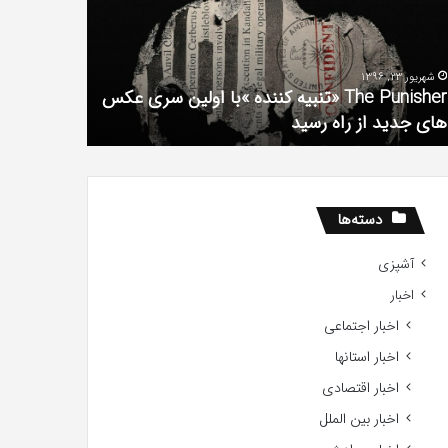
فیلم
لین
با
ی
استعداد
شهریور 23, 1396
شهریور 1, 1396
کس
Gifted
The Punisher «تنبیه کننده »با اولین سری عکس
ی
2017
های جدید از راه رسید
2017
ید
ید
دسته‌ها
آشپزی
اخبار
اخبار اجتماعی
اخبار استانها
اخبار اقتصادی
اخبار بین الملل