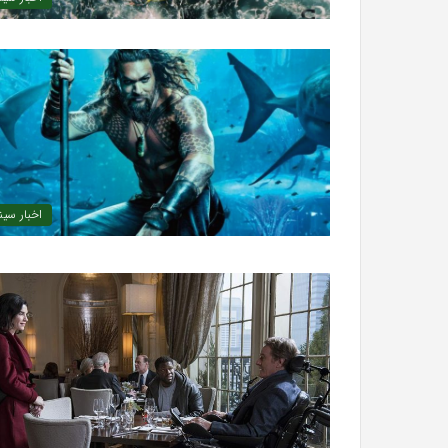
سریال
دروغ
شیرین
من
آذر 30, 1398
همه چیز در مورد سریال دروغ شیرین من
اخبار سین