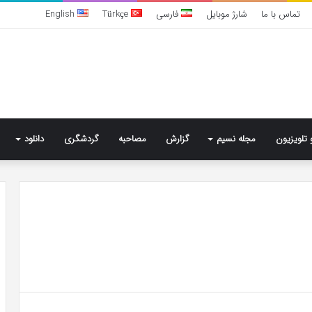
تماس با ما
شارژ موبایل
فارسی
Türkçe
English
 تلویزیون
مجله نسیم
گزارش
مصاحبه
گردشگری
دانلود
تشخیص
سندرم
پرادر-
ویلی
چگونه
انجام
می‌شود؟
5 روز پیش