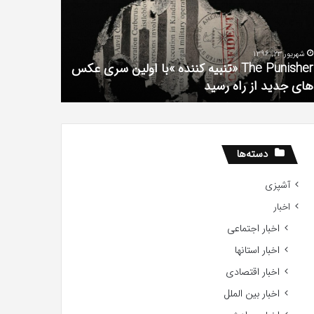
فیلم
لین
با
ی
استعداد
شهریور 23, 1396
شهریور 1, 1396
کس
Gifted
The Punisher «تنبیه کننده »با اولین سری عکس
ی
2017
های جدید از راه رسید
2017
ید
ید
دسته‌ها
آشپزی
اخبار
اخبار اجتماعی
اخبار استانها
اخبار اقتصادی
اخبار بین الملل