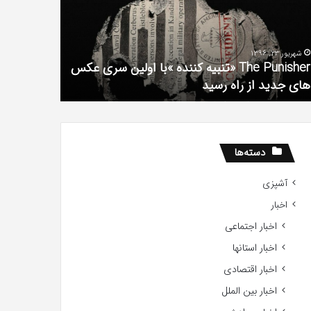
فیلم
لین
با
ی
استعداد
شهریور 23, 1396
شهریور 1, 1396
کس
Gifted
The Punisher «تنبیه کننده »با اولین سری عکس
ی
2017
های جدید از راه رسید
2017
ید
ید
دسته‌ها
آشپزی
اخبار
اخبار اجتماعی
اخبار استانها
اخبار اقتصادی
اخبار بین الملل