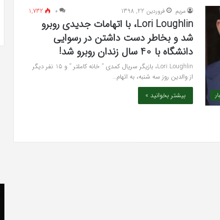
 به شایعه‌های اخیر؛
تشخیص سندرم پرادر-ویلی چگونه انجام
مريم
فروردین 22, 1398
۰
1,732
 دادگاه می‌دهم»
می‌شود؟
Lori Loughlin، با اتهامات جدیدی روبرو
شد و بخاطر دست داشتن در رسوایی
دانشگاه با 40 سال زندان روبرو شد!
Lori Loughlin، بازیگر سریال کمدی ” خانه کاملتر ” و 15 نفر دیگر
از والدین روز سه شنبه، به اتهام…
بیشتر بخوانید »
ار
کریستن
he
بل
er
می
«ت
دانست
کن