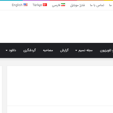
ما
تماس با ما
شارژ موبایل
فارسی
Türkçe
English
 تلویزیون
مجله نسیم
گزارش
مصاحبه
گردشگری
دانلود
تشخیص
سندرم
پرادر-
ویلی
چگونه
انجام
می‌شود؟
4 روز پیش