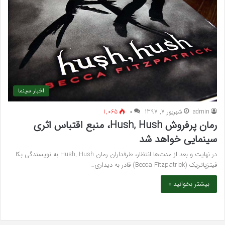
اخبار سینما
admin
شهریور 7, 1397
۰
1,065
رمان پرفروش Hush, Hush، منبع اقتباس اثری
سینمایی خواهد شد
در نهایت و بعد از مدت‌ها انتظار، طرفداران رمان Hush, Hush به نویسندگی بکا
فیتزپاتریک (Becca Fitzpatrick) قادر به دیداری…
بیشتر بخوانید »