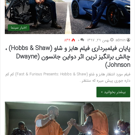
اخبار سینما
admin
بهمن 29, 1397
۰
834
پایان فیلمبرداری فیلم هابز و شاو (Hobbs & Shaw) ،
چالش برانگیز ترین اثر دواین جانسون (Dwayne
Johnson)
فیلم مورد انتظار هابز و شاو (Fast & Furious Presents: Hobbs & Shaw) کم کم
داره جوری پیش میره که منتظر…
بیشتر بخوانید »