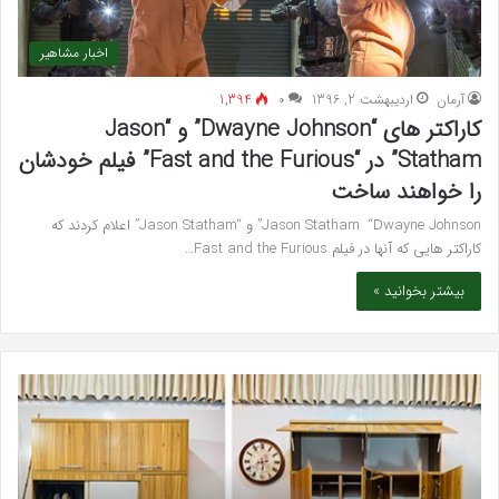
اخبار مشاهیر
آرمان
اردیبهشت 2, 1396
۰
1,394
کاراکتر های “Dwayne Johnson” و “Jason
Statham” در “Fast and the Furious” فیلم خودشان
را خواهند ساخت
Jason Statham “Dwayne Johnson” و “Jason Statham” اعلام کردند که
کاراکتر هایی که آنها در فیلم Fast and the Furious…
بیشتر بخوانید »
خرید
بهت
مدل
کلی
کمد
زیبا
دیواری
در
شیک
فرد