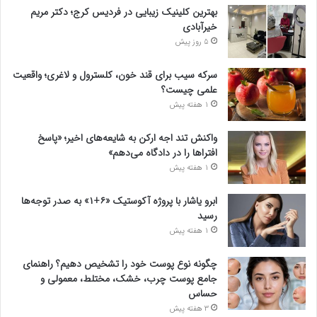
بهترین کلینیک زیبایی در فردیس کرج؛ دکتر مریم
خیرآبادی
5 روز پیش
سرکه سیب برای قند خون، کلسترول و لاغری؛ واقعیت
علمی چیست؟
1 هفته پیش
واکنش تند اجه ارکن به شایعه‌های اخیر؛ «پاسخ
افتراها را در دادگاه می‌دهم»
1 هفته پیش
ابرو یاشار با پروژه آکوستیک «۶+۱» به صدر توجه‌ها
رسید
1 هفته پیش
چگونه نوع پوست خود را تشخیص دهیم؟ راهنمای
جامع پوست چرب، خشک، مختلط، معمولی و
حساس
3 هفته پیش