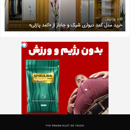
و
کرج
جادار
دکتر
از
مری
«کمد
خیر
5 روز پیش
خرید مدل کمد دیواری شیک و جادار از «کمد پازلی»
ب
پازلی»
Th
د
Punishe
ر
تنبیه
د