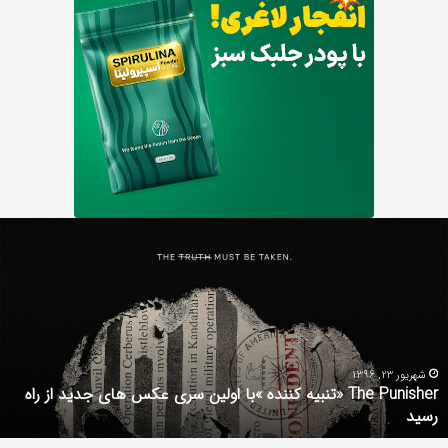
Th
د
Punishe
ر
تنبیه
د
ننده
ف
با
ف
ولین
ب
ری
ا
کس
d
شهریور 23, 1396
The Punisher «تنبیه کننده »با اولین سری عکس های جدید از راه
ای
7
رسید
دید
ز