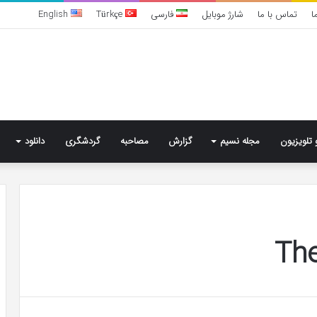
ا
تماس با ما
شارژ موبایل
فارسی
Türkçe
English
 تلویزیون
مجله نسیم
گزارش
مصاحبه
گردشگری
دانلود
تشخیص
سندرم
The
پرادر-
ویلی
چگونه
انجام
می‌شود؟
6 روز پیش