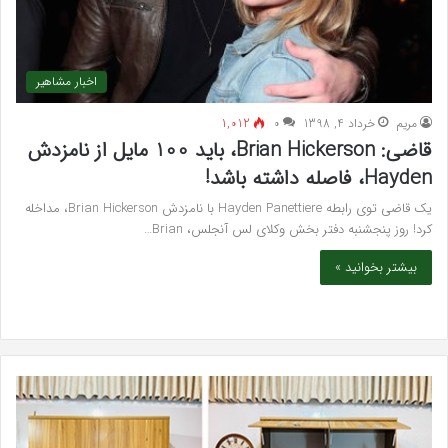
اخبار مشاهیر
مريم
خرداد 4, 1398
۰
1,012
قاضی: Brian Hickerson، باید 100 مایل از نامزدش
Hayden، فاصله داشته باشد!
یک قاضی توی رابطه Hayden Panettiere با نامزدش Brian Hickerson، مداخله
کرد! روز پنجشنبه دفتر بخش وکلای لس آنجلس، Brian…
بیشتر بخوانید »
خرید
بهت
مدل
کلی
کمد
زیبا