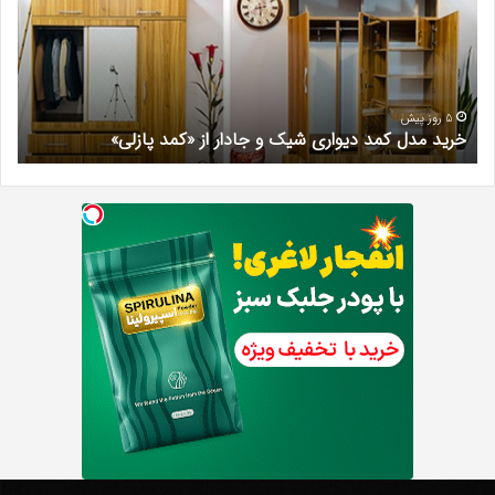
دیواری
در
شیک
فرد
و
کرج
جادار
دکتر
از
مری
«کمد
خیر
5 روز پیش
خرید مدل کمد دیواری شیک و جادار از «کمد پازلی»
ب
پازلی»
Th
د