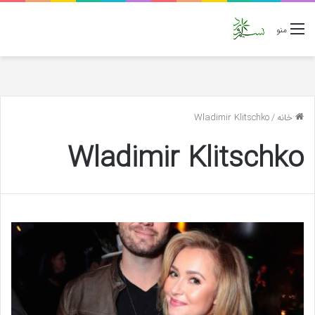
منو
خانه
/
Wladimir Klitschko
Wladimir Klitschko