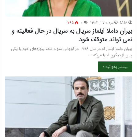
M.M
مرداد 27, 1402
۰
795
بیران داملا ایلماز سریال به سریال در حال فعالیته و
نمی تواند متوقف شود
بیران داملا ایلماز که در سال 1996 در کوجالی متولد شد، پروژه‌های خود را یکی
پس از دیگری اجرا می‌کند.…
بیشتر بخوانید »