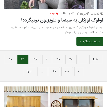
saadati
مرداد 23, 1402
۰
844
اوفوک اوزکان به سینما و تلویزیون برمیگردد!
درمان اوفوک اوزکان که سیروز داشت و در اولویت برای پیوند عضو بود، نتیجه
مثبت داشت و این بازیگر موفق…
بیشتر بخوانید »
ابتدا
...
20
30
«
38
39
40
»
50
60
...
انتها
بهترین
سرک
کلینیک
سی
زیبایی
برای
در
قند