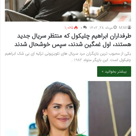
M.M
مرداد 28, 1402
۰
1,065
طرفداران ابراهیم چلیکول که منتظر سریال جدید
هستند، اول غمگین شدند، سپس خوشحال شدند
یکی از محبوب ترین بازیگران مرد سریال های تلویزیونی ترکیه ای بی شک ابراهیم
چلیکول است. این بازیگر متولد 1982…
بیشتر بخوانید »