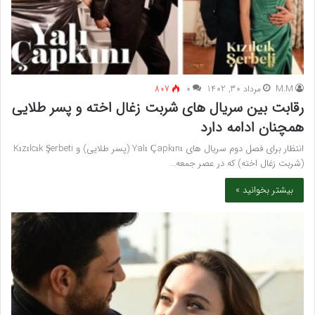
M.M
مرداد 30, 1402
۰
807
رقابت بین سریال های شربت زغال اخته و پسر طلایی
همچنان ادامه دارد
انتظار برای فصل دوم سریال های Yalı Çapkını (پسر طلایی) و Kızılcık Şerbeti
(شربت زغال اخته) که در عصر جمعه…
بیشتر بخوانید »