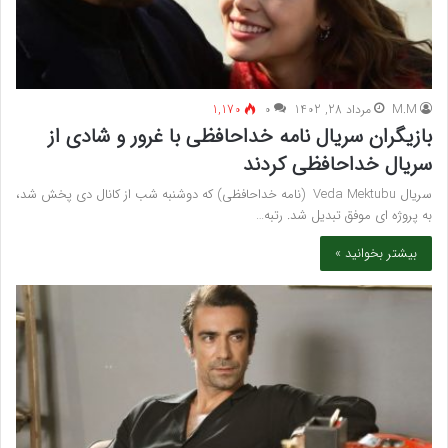
M.M
مرداد 28, 1402
۰
1,170
بازیگران سریال نامه خداحافظی با غرور و شادی از
سریال خداحافظی کردند
سریال Veda Mektubu (نامه خداحافظی) که دوشنبه شب از کانال دی پخش شد،
به پروژه ای موفق تبدیل شد. رتبه…
بیشتر بخوانید »