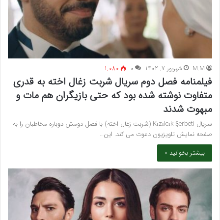
M.M
شهریور 7, 1402
۰
1,080
فیلمنامه فصل دوم سریال شربت زغال اخته به قدری
متفاوت نوشته شده بود که حتی بازیگران هم مات و
مبهوت شدند
سریال Kızılcık Şerbeti (شربت زغال اخته) با فصل دومش دوباره مخاطبان را به
صفحه نمایش تلویزیون دعوت می کند. این…
بیشتر بخوانید »