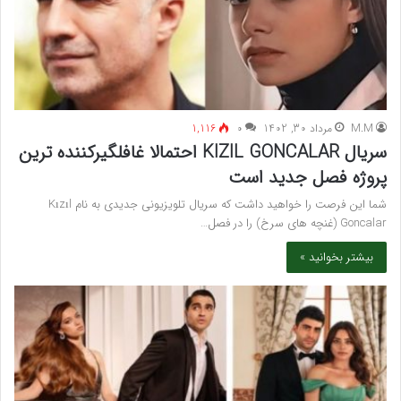
M.M
مرداد 30, 1402
۰
1,116
سریال KIZIL GONCALAR احتمالا غافلگیرکننده ترین
پروژه فصل جدید است
شما این فرصت را خواهید داشت که سریال تلویزیونی جدیدی به نام Kızıl
Goncalar (غنچه های سرخ) را در فصل…
بیشتر بخوانید »