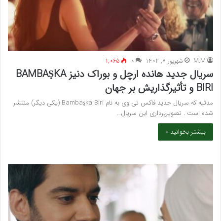
M.M
شهریور 7, 1402
۰
1,065
سریال جدید هانده ارچل و بوراک دنیز BAMBAŞKA
BIRI و تأثیرگذاریش بر جهان
مدتیه که سریال جدید فاکس تی وی به نام Bambaşka Biri (یکی دیگر) منتشر
شده است . تصویربرداری این سریال…
بیشتر بخوانید »