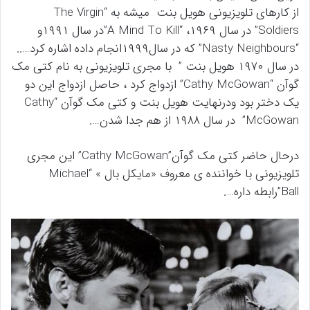
از کارهای تلویزیونی هویل بنت میشه به “The Virgin
Soldiers” در سال ۱۹۶۹، “A Mind To Kill”در سال ۱۹۹۱و
“Nasty Neighbours” که در سال۱۹۹۹انجام داده اشاره کرد…..
در سال ۱۹۷۰ هویل بنت ” با مجری تلویزیونی به نام کتی مک
گوآن “Cathy McGowan” ازدواج کرد ، حاصل ازدواج این دو
یک دختر بود ودرنهایت هویل بنت و کتی مک گوآن “Cathy
McGowan” در سال ۱۹۸۸ از هم جدا شدن….
درحال حاضر کتی مک گوآن”Cathy McGowan” این مجری
تلویزیونی با خواننده ی معروف «مایکل بال » “Michael
Ball”رابطه داره….