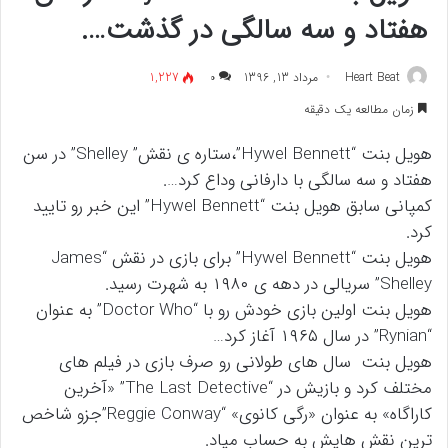
هفتاد و سه سالگی در گذشت….
Heart Beat
مرداد 13, 1396
۰
1,227
زمان مطالعه یک دقیقه
هویل بنت “Hywel Bennett”،ستاره ی نقش” Shelley” در سن
هفتاد و سه سالگی با دارفانی وداع کرد….
کمپانی سابق هویل بنت “Hywel Bennett” این خبر رو تایید
کرد.
هویل بنت “Hywel Bennett” برای بازی در نقش “James
Shelley” سریالی در دهه ی ۱۹۸۰ به شهرت رسید.
هویل بنت اولین بازی خودش رو با “Doctor Who” به عنوان
“Rynian” در سال ۱۹۶۵ آغاز کرد…
هویل بنت سال های طولانی رو صرف بازی در فیلم های
مختلف کرد و بازیش در “The Last Detective” «آخرین
کاراگاه» به عنوان «رگی کانوی» “Reggie Conway”جزو شاخص
ترین نقش هایش به حساب میاد.