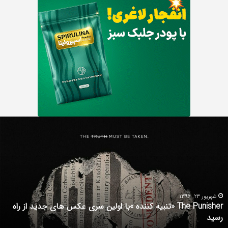
T
دان
Punish
را
نبیه
دو
نده
فا
فی
لین
با
ی
اس
کس
ed
شهریور 23, 1396
The Punisher «تنبیه کننده »با اولین سری عکس های جدید از راه
ی
17
رسید
ید