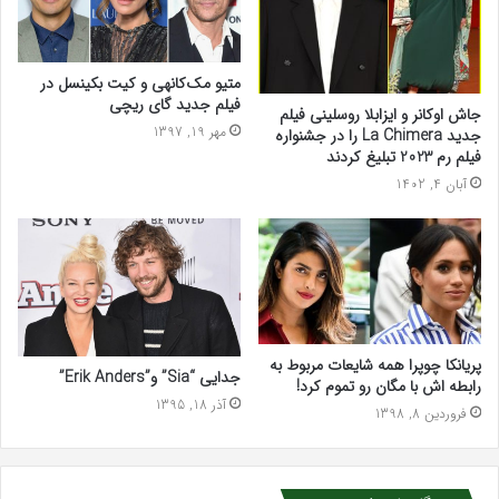
متیو مک‌کانهی و کیت بکینسل در
فیلم جدید گای ریچی
جاش اوکانر و ایزابلا روسلینی فیلم
مهر 19, 1397
جدید La Chimera را در جشنواره
فیلم رم 2023 تبلیغ کردند
آبان 4, 1402
پریانکا چوپرا همه شایعات مربوط به
جدایی “Sia” و”Erik Anders”
رابطه اش با مگان رو تموم کرد!
آذر 18, 1395
فروردین 8, 1398