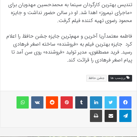
تندیس بهترین کارگردان سینما به محمدحسین مهدویان برای
«ماجرای نیمروز» اهدا شد. او در سالن حضور نداشت و جایزه
محمود رضوی تهیه کننده فیلم گرفت.
فاطمه معتمدآریا آخرین و مهم‌ترین جایزه جشن حافظ را اعلام
کرد جایزه بهترین فیلم به «فروشنده» ساخته اصغر فرهادی
رسید. فرید مصطفوی، مدیر تولید «فروشنده» روی سن آمد تا
پیام اصغر فرهادی را قرائت کند.
برچسب ها
جشن حافظ
لینکداین
تامبلر
پینتریست
Reddit
VKontakte
واتس آپ
تلگرام
اشتراک گذاری با ایمیل
چاپ