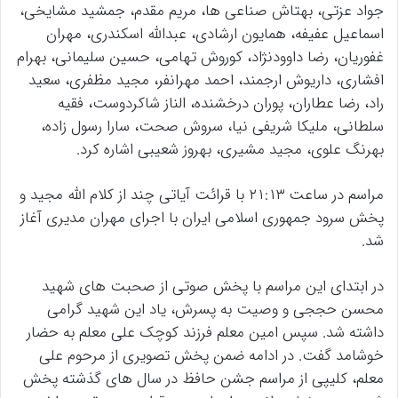
جواد عزتی، بهتاش صناعی ها، مریم مقدم، جمشید مشایخی،
اسماعیل عفیفه، همایون ارشادی، عبدالله اسکندری، مهران
غفوریان، رضا داوودنژاد، کوروش تهامی، حسین سلیمانی، بهرام
افشاری، داریوش ارجمند، احمد مهرانفر، مجید مظفری، سعید
راد، رضا عطاران، پوران درخشنده، الناز شاکردوست، فقیه
سلطانی، ملیکا شریفی نیا، سروش صحت، سارا رسول زاده،
بهرنگ علوی، مجید مشیری، بهروز شعیبی اشاره کرد.
مراسم در ساعت ۲۱:۱۳ با قرائت آیاتی چند از کلام الله مجید و
پخش سرود جمهوری اسلامی ایران با اجرای مهران مدیری آغاز
شد.
در ابتدای این مراسم با پخش صوتی از صحبت های شهید
محسن حججی و وصیت به پسرش، یاد این شهید گرامی
داشته شد. سپس امین معلم فرزند کوچک علی معلم به حضار
خوشامد گفت. در ادامه ضمن پخش تصویری از مرحوم علی
معلم، کلیپی از مراسم جشن حافظ در سال های گذشته پخش