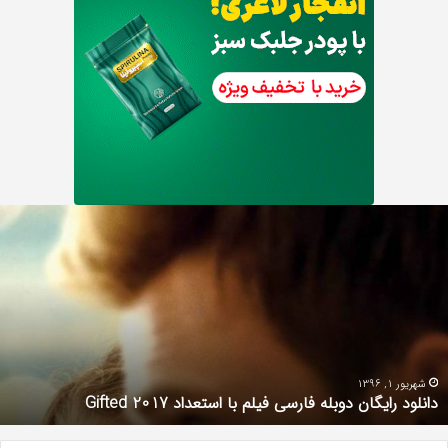
رابطه
جنسی
این
دختر
با
حیوانات
وحشی
!
تیر 13, 1397
ن دوبله فارسی فیلم با استعداد Gifted 2017
رابطه جنس