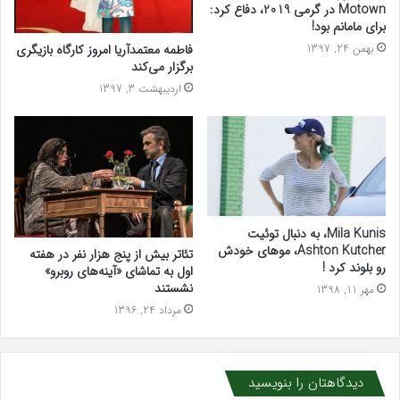
Motown در گرمی 2019، دفاع کرد:
برای مامانم بود!
بهمن 24, 1397
فاطمه معتمدآریا امروز کارگاه بازیگری
برگزار می‌کند
اردیبهشت 3, 1397
Mila Kunis، به دنبال توئیت
Ashton Kutcher، موهای خودش
تئاتر بیش از پنج هزار نفر در هفته
رو بلوند کرد !
اول به تماشای «آینه‌های روبرو»
نشستند
مهر 11, 1398
مرداد 24, 1396
دیدگاهتان را بنویسید