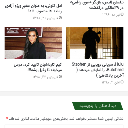
نیلسان اِلیس، بازیگر «خون واقعی»
امل کلونی، به عنوان سفیرِ ویژهِ آزادی
در ۳۹سالگی درگذشت
رسانه ها منصوب شد!
تیر 18, 1396
فروردین 21, 1398
Hulu، سریالی رویایی از Stephen
کیم کارداشیان تایید کرد، درس
Butchard، را نمایش میدهد (
میخونه تا وکیل بشه!!!!
آخرین پادشاهی )
فروردین 27, 1398
آبان 4, 1398
دیدگاهتان را بنویسید
نشانی ایمیل شما منتشر نخواهد شد.
بخش‌های موردنیاز علامت‌گذاری شده‌اند
*