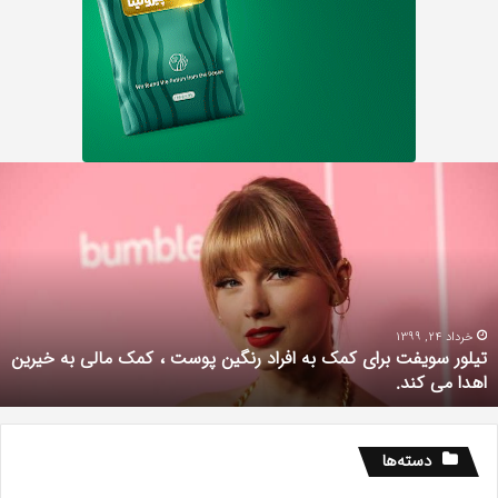
یلور
م
ویفت
د
رای
گ
مک
د
ه
م
فراد
ک
نگین
وست
خرداد 24, 1399
تیلور سویفت برای کمک به افراد رنگین پوست ، کمک مالی به خیرین
اهدا می کند.
مک
الی
ه
یرین
دسته‌ها
هدا