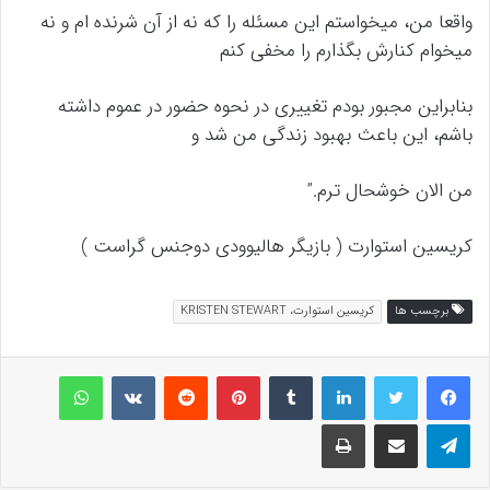
واقعا من، میخواستم این مسئله را که نه از آن شرنده ام و نه
میخوام کنارش بگذارم را مخفی کنم
بنابراین مجبور بودم تغییری در نحوه حضور در عموم داشته
باشم، این باعث بهبود زندگی من شد و
من الان خوشحال ترم.”
کریسین استوارت ( بازیگر هالیوودی دوجنس گراست )
برچسب ها
کریسین استوارت، KRISTEN STEWART
لینکداین
تامبلر
پینتریست
Reddit
VKontakte
واتس آپ
تلگرام
اشتراک گذاری با ایمیل
چاپ