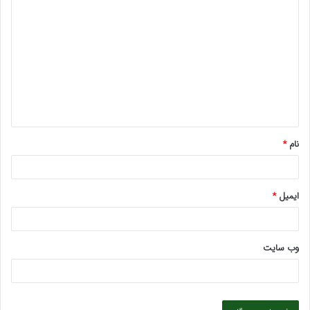
د
ی
د
گ
ا
ه
*
نام
*
ایمیل
*
وب‌ سایت