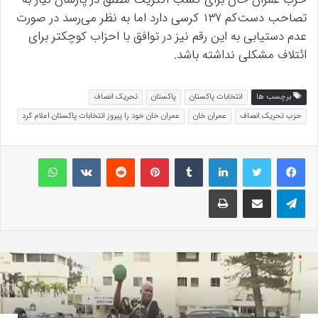
تصاحب دست‌کم ۱۳۷ کرسی دارد اما به نظر می‌رسد در صورت
عدم دستیابی به این رقم نیز در توافق با احزاب کوچکتر برای
ائتلاف مشکلی نداشته باشد.
برچسب ها
انتخابات پاکستان
پاکستان
تحریک انصاف
حزب تحریک انصاف
عمران خان
عمران خان خود را پیروز انتخابات پاکستان اعلام کرد
لینکداین
تامبلر
پینتریست
Reddit
VKontakte
واتس آپ
تلگرام
اشتراک گذاری با ایمیل
چاپ