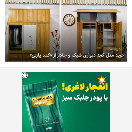
مدل
کلی
کمد
زیبا
دیواری
در
شیک
فرد
و
کرج
جادار
دکتر
از
مری
«کمد
خیر
5 روز پیش
خرید مدل کمد دیواری شیک و جادار از «کمد پازلی»
ب
پازلی»