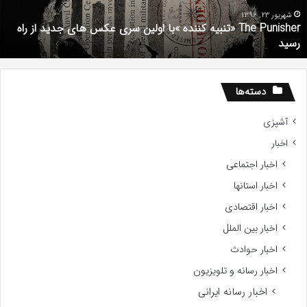
ری
ا
کس
d
شهریور 23, 1396
The Punisher «تنبیه کننده »با اولین سری عکس های جدید از راه
ای
7
رسید
دید
ز
اه
سید
دسته‌ها
آشپزی
اخبار
اخبار اجتماعی
اخبار استانها
اخبار اقتصادی
اخبار بین الملل
اخبار حوادث
اخبار رسانه و تلویزیون
اخبار رسانه ایرانی