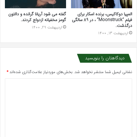
المپیا دوکاکیس، برنده اسکار برای
گفته می شود آریانا گرانده و دالتون
فیلم “Moonstruck” ، در 89 سالگی
گومز مخفیانه ازدواج کردند.
درگذشت.
اردیبهشت 29, 1400
اردیبهشت 13, 1400
دیدگاهتان را بنویسید
نشانی ایمیل شما منتشر نخواهد شد.
بخش‌های موردنیاز علامت‌گذاری شده‌اند
*
د
ی
د
گ
ا
ه