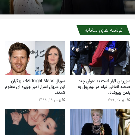
نوشته های مشابه
سوپرمن قرار است به عنوان چند
سریال Midnight Mass: بازیگران
صحنه اضافی فیلم در لیورپول به
این سریال اسرار آمیز جزیره ای معلوم
بتمن بپیوندد.
شدند.
مهر 27, 1399
بهمن 19, 1398