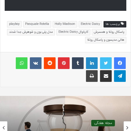
برچسب ها
Electric Daisy
Holly Madison
Pasquale Rotella
playboy
پاسکال روتلا و همسرش
کارناوال Electric Daisy
مدل پلی بوی و شوهرش جدا شدند
هالی مدیسون و پاسکال روتلا
لینکداین
تامبلر
پینتریست
Reddit
VKontakte
واتس آپ
تلگرام
اشتراک گذاری با ایمیل
چاپ
مجله هفتگی