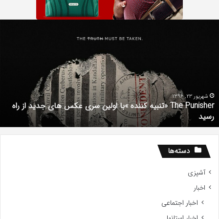
همه
چیز
در
مورد
سریال
دروغ
شیرین
من
ی عکس های جدید از راه
آذر 30, 1398
همه چیز در مورد سریال دروغ شیرین من
دسته‌ها
آشپزی
اخبار
اخبار اجتماعی
اخبار استانها