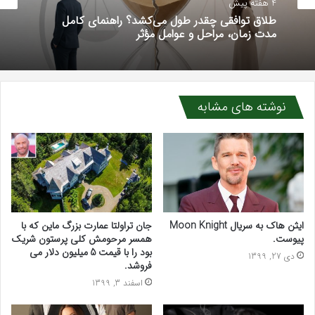
4 هفته پیش
گوناگون
خرداد 31, 1405
طلاق توافقی چقدر طول می‌کشد؟ راهنمای کامل
مدت زمان، مراحل و عوامل مؤثر
نوشته های مشابه
کود سه بیست برای نخود؛ راهنمای کامل مصرف و
تأثیر بر عملکرد
ایثن هاک به سریال Moon Knight
جان تراولتا عمارت بزرگ ماین که با
پیوست.
همسر مرحومش کلی پرستون شریک
بود را با قیمت 5 میلیون دلار می
دی 27, 1399
فروشد.
اسفند 3, 1399