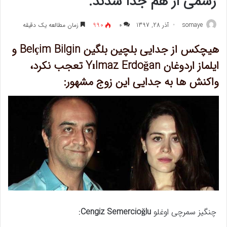
رسمی از هم جدا شدند.
somaye
آذر 28, 1397
۰
990
زمان مطالعه یک دقیقه
هیچکس از جدایی بلچین بلگین Belçim Bilgin و
ایلماز اردوغان Yılmaz Erdoğan تعجب نکرد،
واکنش ها به جدایی این زوج مشهور:
چنگیز سمرچی اوغلو
Cengiz Semercioğlu
: