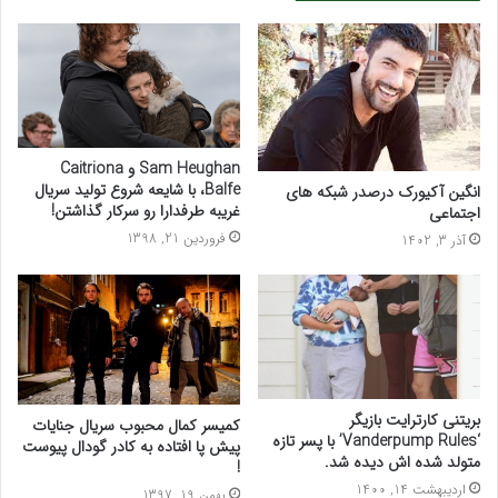
Sam Heughan و Caitriona
Balfe، با شایعه شروع تولید سریال
انگین آکیورک درصدر شبکه های
غریبه طرفدارا رو سرکار گذاشتن!
اجتماعی
فروردین 21, 1398
آذر 3, 1402
بریتنی کارترایت بازیگر
کمیسر کمال محبوب سریال جنایات
‘Vanderpump Rules’ با پسر تازه
پیش پا افتاده به کادر گودال پیوست
متولد شده اش دیده شد.
!
اردیبهشت 14, 1400
بهمن 19, 1397