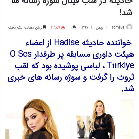
حادیثه در شب فینال سوژه رسانه ها
شد!
somaye
بهمن 10, 1397
۰
2,989
زمان مطالعه یک دقیقه
خواننده حادیثه Hadise از اعضاء
هیئت داوری مسابقه پر طرفدار O Ses
Türkiye ، لباسی پوشیده بود که لقب
ثروت را گرفت و سوژه رسانه های خبری
شد.