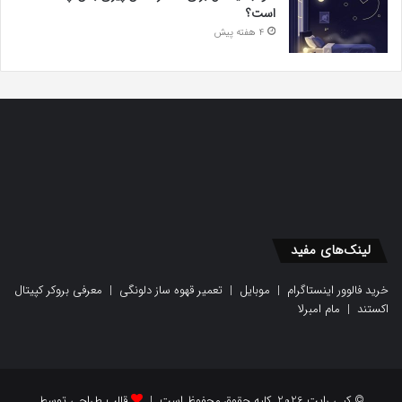
است؟
4 هفته پیش
لینک‌های مفید
خرید فالوور اینستاگرام
|
موبایل
|
تعمیر قهوه ساز دلونگی
|
معرفی بروکر کپیتال
اکستند
|
مام امبرلا
© کپی رایت 2026, کلیه حقوق محفوظ است |
قالب طراحی توسط