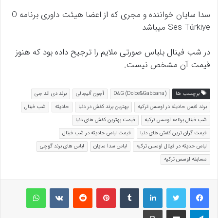
سدا سایان خواننده و مجری که از اعضا هیئت داوری برنامه O
Ses Türkiye میباشد
در شب فینال بلباس صورتی ملایم را ترجیح داده بود که هنوز
قیمت آن مشخص نیست.
برچسب ها
D&G (Dolce&Gabbana)
آجون آلیجالی
برند دی اند جی
برند لابس حادیثه در اوسس ترکیه
بهترین برند کفش در دنیا
حادیثه
شب فینال
شب فینال برنامه اوسس ترکیه
قیمت بهترین کفش های دنیا
قیمت گران ترین کفش های دنیا
قیمت لباس حادیثه در شب فینال
لباس حدیثه در فینال اوسس ترکیه
لباس سدا سایان
لباس های برند گوچی
مسابقه اوسس ترکیه
لینکداین
تامبلر
پینتریست
Reddit
VKontakte
واتس آپ
تلگرام
اشتراک گذاری با ایمیل
چاپ