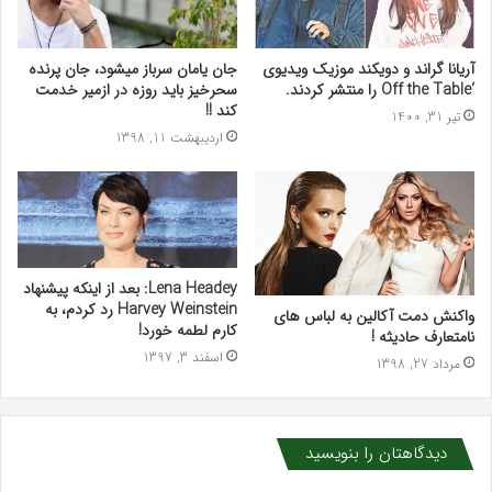
آریانا گراند و دویکند موزیک ویدیوی
جان یامان سرباز میشود، جان پرنده
‘Off the Table را منتشر کردند.
سحرخیز باید روزه در ازمیر خدمت
کند !!
تیر 31, 1400
اردیبهشت 11, 1398
Lena Headey: بعد از اینکه پیشنهاد
Harvey Weinstein رد کردم، به
واکنش دمت آکالین به لباس های
کارم لطمه خورد!
نامتعارف حادیثه !
اسفند 3, 1397
مرداد 27, 1398
دیدگاهتان را بنویسید