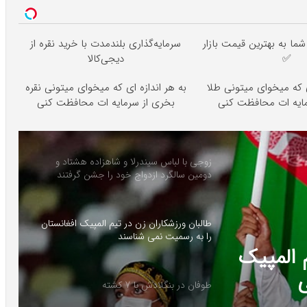
ا به بهترین قیمت بازار
سرمایه‌گذاری بلندمدت با خرید نقره از
✅
دیجی‌کالا
ی که میخوای میتونی طلا
به هر اندازه ای که میخوای میتونی نقره
مایه ات محافظت کنی
بخری از سرمایه ات محافظت کنی
زوجی با لباس سیندرلا و شاهزاده هشتاد و
دومین سالگرد ازدواج خود را جشن گرفتند
طالبان ورزشکاران زن در تیم المپیک افغانستان
را به رسمیت نمی شناسند
 المپیک
ی
طوفان در بنگلادش با 7 کشته