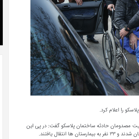
که
»با
“فروزن
او
2”
سر
آذر 23, 1398
موفق
ع
کریستن بل می دانست که “فروزن 2” موفق
خواهد
ها
!
خواهد بود.
بود.
جد
از
راه
رس
سکو را اعلام کرد.
عیت مصدومان حادثه ساختمان پلاسکو گفت: در پی این