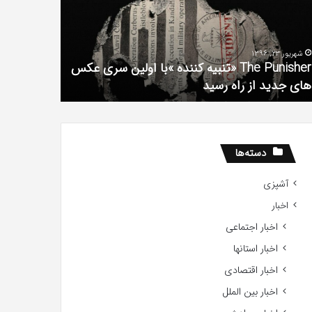
فیلم
لین
با
ی
استعداد
شهریور 23, 1396
شهریور 1, 1396
کس
Gifted
The Punisher «تنبیه کننده »با اولین سری عکس
ی
2017
های جدید از راه رسید
2017
ید
ید
دسته‌ها
آشپزی
اخبار
اخبار اجتماعی
اخبار استانها
اخبار اقتصادی
اخبار بین الملل