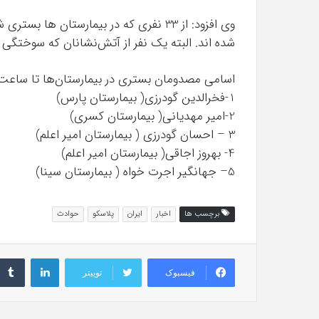
شده اند. البته یک نفر از آتش‌نشانان که سوختگی بالای 60 درصد داشت، متاسفانه امروز به ش
اسامی مصدومان بستری در بیمارستان‌ها تا ساعت 8 صبح امروز عبارتند از
1-فخرالدین گودرزی( بیمارستان پارس)
2-امیر مهدیانی( بیمارستان کسری)
3 – احسان گودرزی ( بیمارستان امیر اعلم)
4- بهروز اجاقی( بیمارستان امیر اعلم)
5– جهانگیر اجرت خواه ( بیمارستان سینا)
برچسب ها
اخبار
ایران
پلاسکو
حوادث
لینکداین
فیسبوک
توییتر