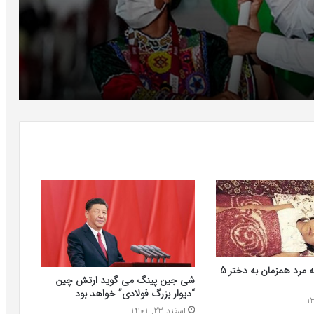
فاجعه تجاوز سه مرد همزمان به دختر 5
شی جین پینگ می گوید ارتش چین
“دیوار بزرگ فولادی” خواهد بود
اسفند 23, 1401