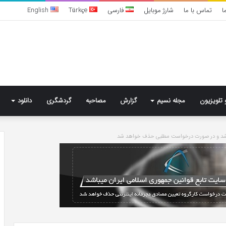
ا
تماس با ما
شارژ موبایل
فارسی
Türkçe
English
 تلویزیون
مجله نسیم
گزارش
مصاحبه
گردشگری
دانلود
باشد و در صورت درخواست مطلبی حذف خواهد شد
تشخیص
سندرم
پرادر-
ویلی
چگونه
انجام
می‌شود؟
6 روز پیش