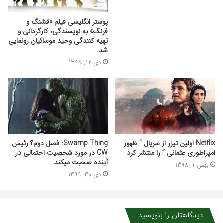
پوستر انگلیسی فیلم «قشنگ و
فرنگ» به نویسندگی، کارگردانی و
تهیه کنندگی وحید موسائیان رونمایی
شد.
دی 12, 1395
Netflix اولین تیزر از سریال ” ظهور
Swamp Thing: فصل دوم؟ رئیس
امپراطوری عثمانی ” را منتشر کرد
CW در مورد شخصیت احتمالی در
آینده صحبت میکند.
بهمن 1, 1398
دی 30, 1399
دیدگاهتان را بنویسید