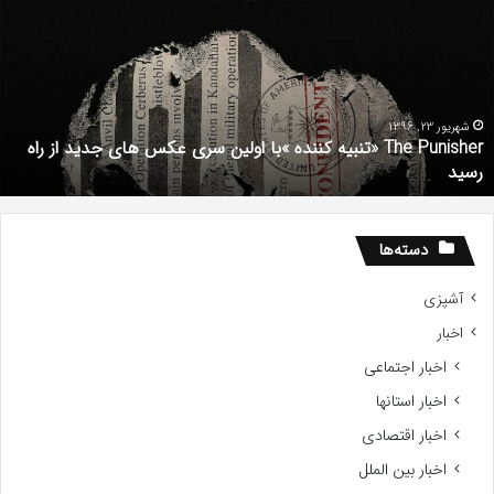
دوبله
فارسی
فیلم
با
استعداد
Gifted
The Punisher «تنبیه کننده »با اولین سری عکس های جدید از راه
2017
شهریور 1, 1396
دانلود رایگان دوبل
دسته‌ها
آشپزی
اخبار
اخبار اجتماعی
اخبار استانها
اخبار اقتصادی
اخبار بین الملل