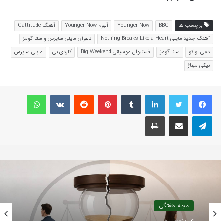
برچسب ها
BBC
Younger Now
آلبوم Younger Now
آهنگ Cattitude
آهنگ جدید مایلی Nothing Breaks Like a Heart
دعوای مایلی سایرس و سلنا گومز
دمی لواتو
سلنا گومز
فستیوال موسیقی Big Weekend
کاردی بی
مایلی سایرس
نیکی میناژ
لینکداین
تامبلر
پینتریست
Reddit
VKontakte
واتس آپ
تلگرام
اشتراک گذاری با ایمیل
چاپ
مجله هفتگی