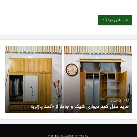
بهترین
کلینیک
زیبایی
در
فردیس
کرج؛
دکتر
مریم
خیرآبادی
6 روز پیش
 شیک و جادار از «کمد پازلی»
بهترین کلینیک زیبایی در 
دانلود
رایگان