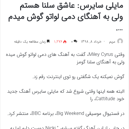
مایلی سایرس: عاشق سلنا هستم
ولی به آهنگای دمی لواتو گوش میدم
….
مريم
خرداد 8, 1398
۰
1,276
زمان مطالعه یک دقیقه
وقتی Miley Cyrus، گفت به آهنگ های دمی لواتو گوش میده
ولی به آهنگای سلنا گومز
گوش نمیکنه یک شگفتی رو توی اینترنت رقم زد.
البته همه اینها وقتی شروع شد که مایلی سایرس آهنگ جدید
خود Cattitude، را
در فستیوال موسیقی Big Weekend، برنامه BBC، منتشر کرد.
در جایی از این آهنگ گفته میشه، ” Nicki دوست دارم اما به