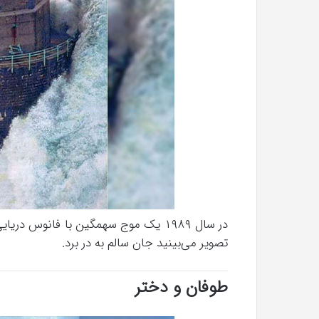
»با
اولین
سری
شهریور 23, 1396
عکس
کریستن بل می دانست که “فروزن 2” موفق
The Punisher «تنبیه کننده »با اولی
های
های جدید از راه رسید
جدید
از
راه
رسید
در سال ۱۹۸۹ یک موج سهمگین با فانوس د
تصویر می‌بینید جان سالم به در برد.
طوفان و دختر