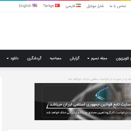
تماس با ما
شارژ موبایل
فارسی
Türkçe
English
 تلویزیون
مجله نسیم
گزارش
مصاحبه
گردشگری
دانلود
باشد و در صورت درخواست مطلبی حذف خواهد شد
بهترین
کلینیک
زیبایی
در
فردیس
کرج؛
دکتر
6 روز پیش
مریم