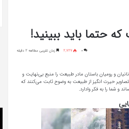
ری شیک و جادار از
بهترین کلینیک زیبایی در فردیس کرج؛
خیرآبادی
دکتر مریم خیرآبادی
ه حتما باید ببینید!
۰
2,727
زمان تقریبی مطالعه 2 دقیقه
یان و رومیان باستان مادر طبیعت را منبع بی‌نهایت و
صاویر حیرت انگیز از طبیعت به وضوح ثابت می‌کنند که
د و شما را به فکر وادارد.
ایی
دانلود
هم
رایگان
چی
دوبله
در
فارسی
مو