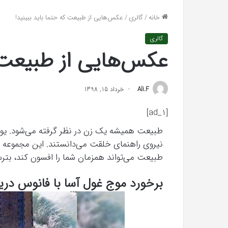
تشخیص سندرم پرادر-ویلی چگونه انجام
خرید مدل کمد دیوا
«کمد
خانه
/
گالری
/
عکس‌هایی از طبیعت که حتما باید ببینید!
می‌شود؟
«کمد پازلی»
پازلی»
گالری
عکس‌هایی از طبیعت ک
Ali.F
خرداد 15, 1398
[ad_1]
طبیعت همیشه یک زن در نظر گرفته می‌شود. یونان
نیروی راهنمای خلقت می‌دانستند. این مجموعه ت
طبیعت می‌تواند همزمان شما را افسون کند، بترسان
برخورد موج غول آسا با فانوس دری
The
Punisher
«تنبیه
کننده