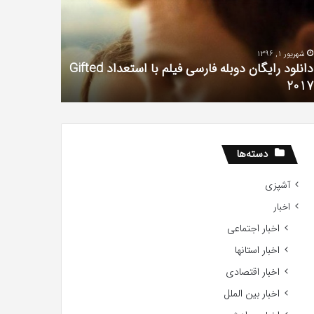
یال
با
وغ
حیوانات
رین
وحشی
!
آذر 30, 1398
تیر 13, 1397
همه چیز در مورد سریال دروغ شیرین من
رابطه جنسی
دسته‌ها
آشپزی
اخبار
اخبار اجتماعی
اخبار استانها
اخبار اقتصادی
اخبار بین الملل