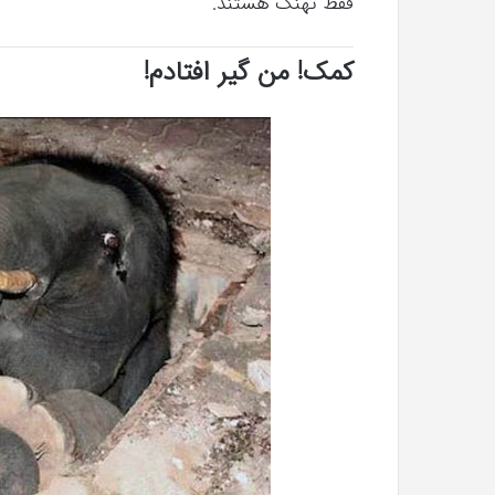
فقط نهنگ هستند.
کمک! من گیر افتادم!