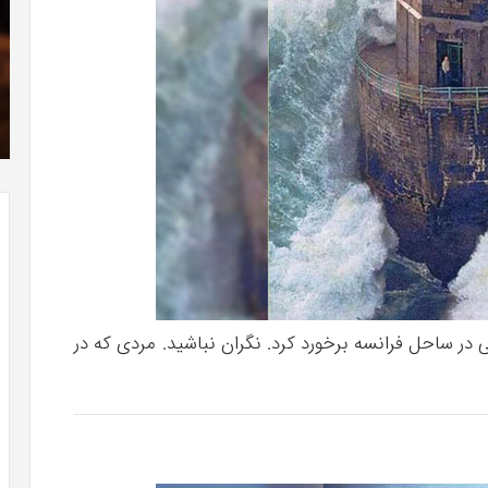
فیلم
سر
با
در
استعداد
شی
شهریور 1, 1396
Gifted
من
ن سری عکس
دانلود رایگان دوبله فارسی فیلم با استعداد Gifted
2017
2017
ریایی در ساحل فرانسه برخورد کرد. نگران نباشید. مردی که در