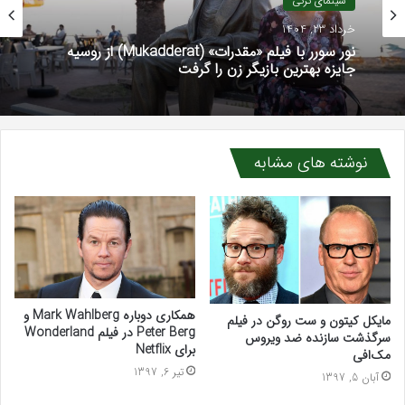
سینمای ترکی
خرداد 23, 1404
نور سورر با فیلم «مقدرات» (Mukadderat) از روسیه
جایزه بهترین بازیگر زن را گرفت
نوشته های مشابه
همکاری دوباره Mark Wahlberg و
مایکل کیتون و ست روگن در فیلم
Peter Berg در فیلم Wonderland
سرگذشت سازنده ضد ویروس
برای Netflix
مک‌افی
تیر 6, 1397
آبان 5, 1397