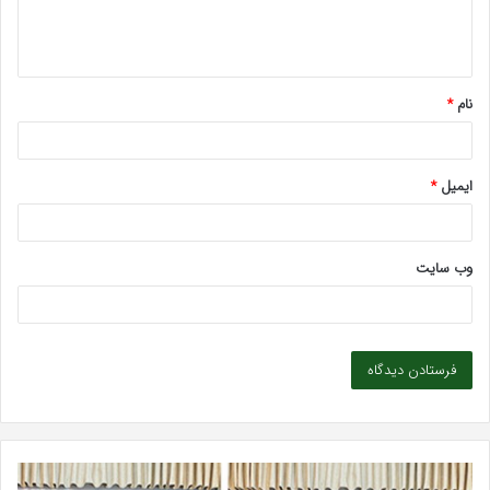
ا
ه
*
نام
*
ایمیل
*
وب‌ سایت
رید
بهترین