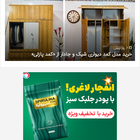
دل
کلینیک
مد
زیبایی
واری
در
یک
فردیس
کرج؛
دار
دکتر
مریم
کمد
خیرآباد
6 روز پیش
6 روز پیش
خرید مدل کمد دیواری شیک و جادار از «کمد پازلی»
بهتر
زلی»