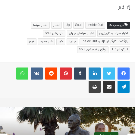
[ad_2]
برچسب ها
Inside Out
Soul
Up
اخبار
اخبار سینما
اخبار سینما و تلویزیون
اخبار سینمای جهان
انیمیشن Soul
بازگشت کارگردان Up و Inside Out
جدید
خبر
خبر جدید
فیلم
کارگردان Up
لوگوی انیمیشن Soul
لینکداین
تامبلر
پینتریست
Reddit
VKontakte
واتس آپ
تلگرام
اشتراک گذاری با ایمیل
چاپ