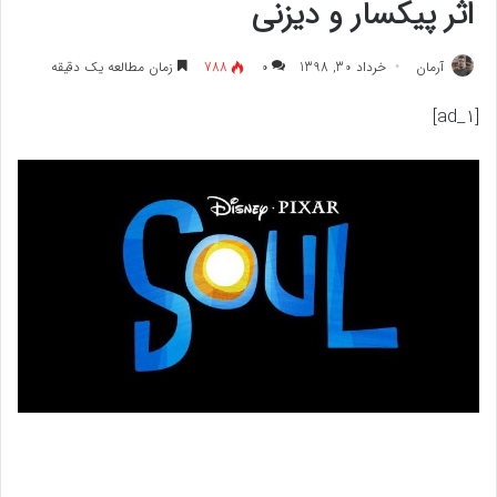
اثر پیکسار و دیزنی
آرمان
خرداد 30, 1398
۰
788
زمان مطالعه یک دقیقه
[ad_1]