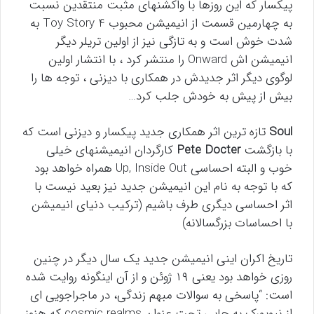
پیکسار که این روزها با واکشنهای مثبت منتقدین نسبت
به چهارمین قسمت از انیمیشن محبوب Toy Story 4 به
شدت خوش است و به تازگی نیز از اولین تریلر دیگر
انیمیشن اش Onward را منتشر کرد ،‌ با انتشار اولین
لوگوی دیگر اثر جدیدش در همکاری با دیزنی ،‌ توجه ها را
بیش از پیش به خودش جلب کرد…
Soul
تازه ترین اثر همکاری جدید پیکسار و دیزنی است که
با بازگشت
Pete Docter
کارگردان انیمیشنهای خیلی
خوب و البته احساسی Up, Inside Out همراه خواهد بود
که با توجه به نام این انیمیشن جدید نیز بعید نیست با
اثر احساسی دیگری طرف باشیم (ترکیب دنیای انیمیشن
با احساسات بزرگسالانه)
تاریخ اکران اینی انیمیشن جدید یک سال دیگر در چنین
روزی خواهد بود یعنی ۱۹ ژوئن و از آن اینگونه روایت شده
است: “پاسخی به سوالات مبهم زندگی، در ماجراجویی ای
از نیویورک به جایی تحت عنوان cosmic realms که هنوز