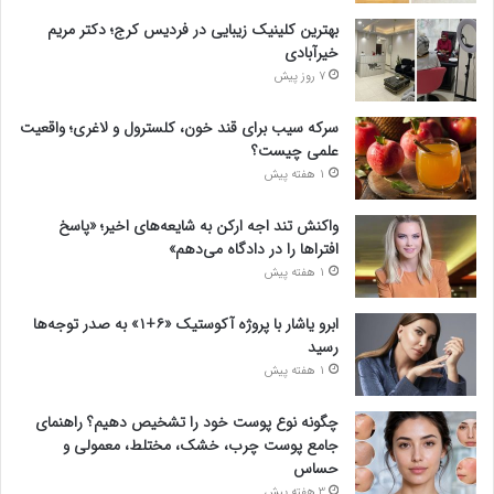
بهترین کلینیک زیبایی در فردیس کرج؛ دکتر مریم
خیرآبادی
7 روز پیش
سرکه سیب برای قند خون، کلسترول و لاغری؛ واقعیت
علمی چیست؟
1 هفته پیش
واکنش تند اجه ارکن به شایعه‌های اخیر؛ «پاسخ
افتراها را در دادگاه می‌دهم»
1 هفته پیش
ابرو یاشار با پروژه آکوستیک «۶+۱» به صدر توجه‌ها
رسید
1 هفته پیش
چگونه نوع پوست خود را تشخیص دهیم؟ راهنمای
جامع پوست چرب، خشک، مختلط، معمولی و
حساس
3 هفته پیش