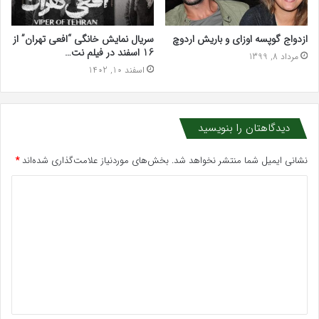
ازدواج گوپسه اوزای و باریش اردوچ
سریال نمایش خانگی “افعی تهران” از
16 اسفند در فیلم نت…
مرداد 8, 1399
اسفند 10, 1402
دیدگاهتان را بنویسید
نشانی ایمیل شما منتشر نخواهد شد.
بخش‌های موردنیاز علامت‌گذاری شده‌اند
*
د
ی
د
گ
ا
ه
*