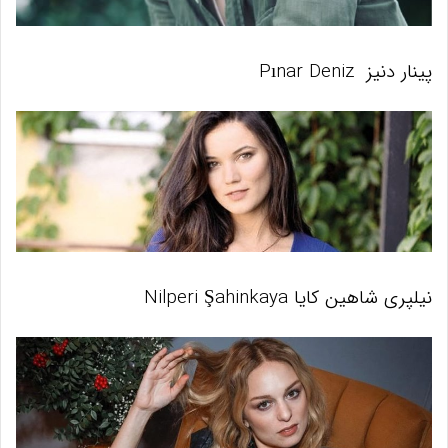
پینار دنیز
Pınar Deniz
نیلپری شاهین کایا Nilperi Şahinkaya