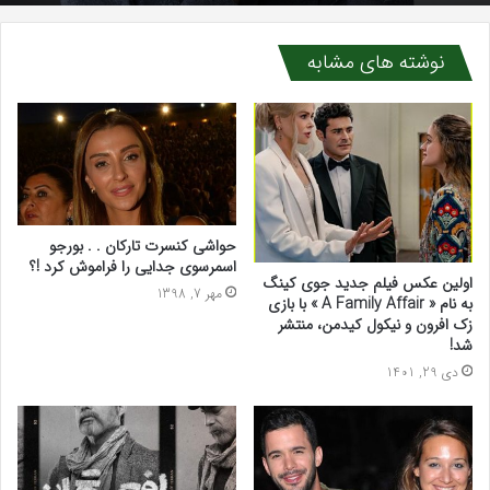
نوشته های مشابه
ابرو یاشار با پروژه آکوستیک «۶+۱» به صدر توجه‌ها
رسید
حواشی کنسرت تارکان . . بورجو
اسمرسوی جدایی را فراموش کرد !؟
اولین عکس فیلم جدید جوی کینگ
مهر 7, 1398
به نام « A Family Affair » با بازی
زک افرون و نیکول کیدمن، منتشر
شد!
دی 29, 1401