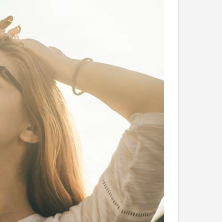
با
حیوانات
وحشی
!
تیر 13, 1397
رابطه جنسی این دختر با حیوانات وحشی 