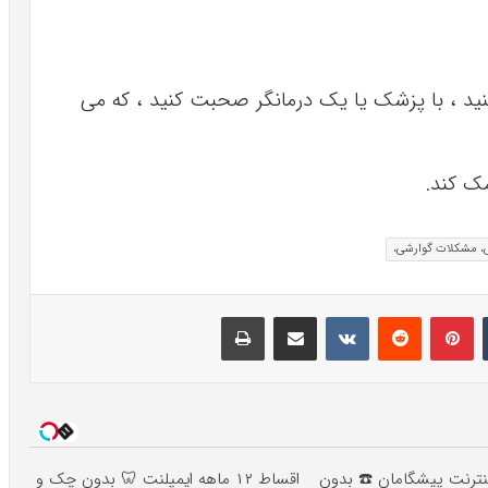
ید ، با پزشک یا یک درمانگر صحبت کنید ، که می
کمک کند.
ی، مشکلات گوارشی،
تامبلر
پینتریست
Reddit
VKontakte
اشتراک گذاری با ایمیل
چاپ
ه اینترنت پیشگامان ☎️ بدون
اقساط ۱۲ ماهه ایمپلنت 🦷 بدون چک و