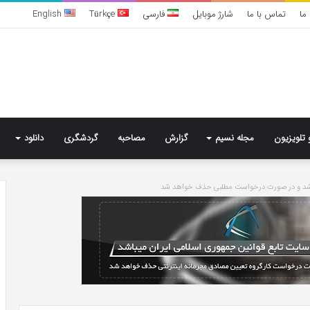
ما
تماس با ما
شارژ موبایل
فارسی
Türkçe
English
 تلویزیون
مجله نسیم
گزارش
مصاحبه
گردشگری
دانلود
باشد و در صورت درخواست مطلبی حذف خواهد شد
تشخیص
سندرم
پرادر-
ویلی
چگونه
انجام
می‌شود؟
3 روز پیش