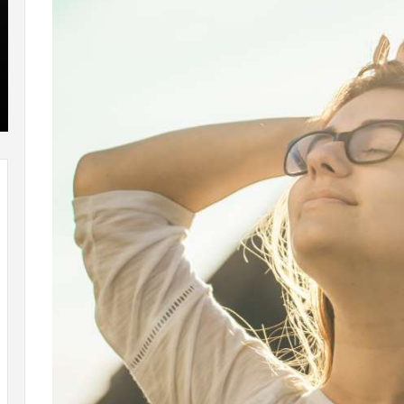
که
»با
“فروزن
او
2”
سر
آذر 23, 1398
موفق
ع
کریستن بل می دانست که “فروزن 2” موفق
خواهد
ها
!
خواهد بود.
بود.
جد
از
راه
رس