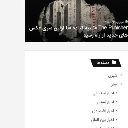
سریال
لین
دروغ
ی
شیرین
شهریور 23, 1396
کس
من
The Punisher «تنبیه کننده »با اولین سری عکس
ی
آذر 30, 1398
های جدید از راه رسید
همه چیز در
ید
ید
دسته‌ها
آشپزی
اخبار
اخبار اجتماعی
اخبار استانها
اخبار اقتصادی
اخبار بین الملل