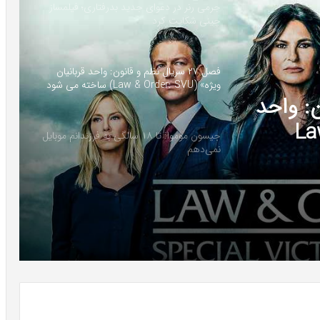
جرمی رنر در دعوای جدید بدرفتاری؛ فیلمساز
چینی شکایت کرد
فصل ۲۷ سریال نظم و قانون: واحد قربانیان
ویژه» (Law & Order: SVU) ساخته می شود
ون: واحد
Law :
جیسون موموا: تا ۱۸ سالگی به فرزندانم موبایل
نمی‌دهم