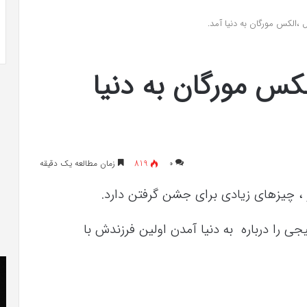
 به شایعه‌های اخیر؛
تشخیص سندرم پرادر-ویلی چگونه انجام
 ،الکس مورگان به دنیا آمد.
 دادگاه می‌دهم»
می‌شود؟
لکس مورگان به دنیا
۰
819
زمان مطالعه یک دقیقه
ر ، چیزهای زیادی برای جشن گرفتن دارد.
ی را درباره به دنیا آمدن اولین فرزندش با
کریستن
he
بل
er
می
«ت
دانست
کن