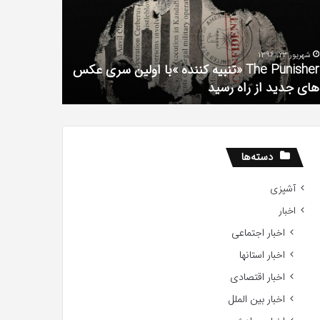
فیلم
لین
با
ی
استعداد
شهریور 23, 1396
شهریور 1, 1396
کس
Gifted
The Punisher «تنبیه کننده »با اولین سری عکس
ی
2017
های جدید از راه رسید
2017
ید
ید
دسته‌ها
آشپزی
اخبار
اخبار اجتماعی
اخبار استانها
اخبار اقتصادی
اخبار بین الملل