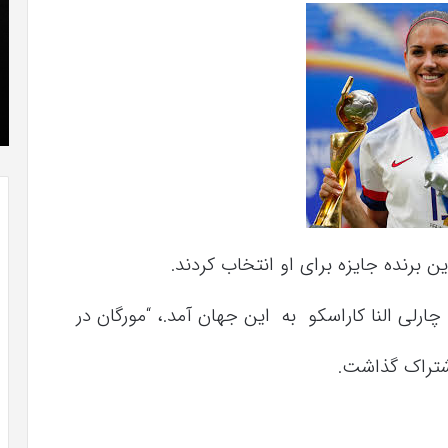
که
»با
“فروزن
او
2”
سر
آذر 23, 1398
موفق
ع
کریستن بل می دانست که “فروزن 2” موفق
خواهد
ها
!
خواهد بود.
بود.
جد
از
راه
رس
ن برنده جایزه برای او انتخاب کردند.
اشتراک گذاشت.