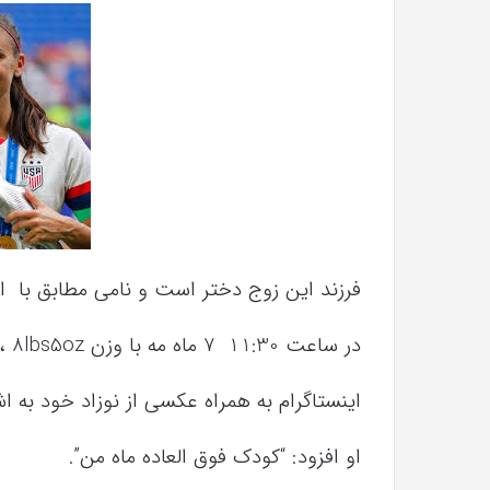
با
حیوانات
وحشی
!
تیر 13, 1397
رابطه جنسی این دختر با حیوانات وحشی 
فرزند این زوج دختر است و نامی مطابق با ای
در ساعت 11:30 7 ماه مه با وزن 8lbs5oz ، چارلی النا کاراسکو به این جهان آمد.، “مورگان در
اینستاگرام به همراه عکسی از نوزاد خود به 
او افزود: “کودک فوق العاده ماه من”.