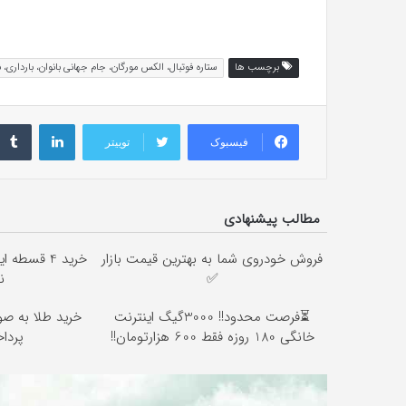
برچسب ها
ستاره فوتبال، الکس مورگان، جام جهانی بانوان، بارداری، 
لینکداین
فیسبوک
توییتر
مطالب پیشنهادی
فروش خودروی شما به بهترین قیمت بازار
خرید 4 قسط
✅
ن
⏳فرصت محدود!! 3000گیگ اینترنت
خرید طلا به صو
خانگی 180 روزه فقط 600 هزارتومان!!
پرداخت 2