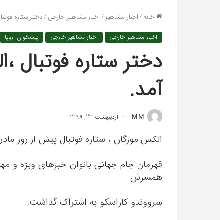
واکنش تند اجه ارکن
افتراها
خانه
/
اخبار مشاهیر
/
اخبار مشاهیر خارجی
/
دختر ستاره فوتبال
«پاسخ افتراها را در
را
در
اخبار مشاهیر خارجی
اخبار مشاهیر خارجی
پیشخوان اروپا
دادگاه
می‌دهم»
دختر ستاره فوتبال ،ا
آمد.
M.M
اردیبهشت 23, 1399
الکس مورگان ، ستاره فوتبال پیش از روز ماد
قهرمان جام جهانی بانوان خبرهای ویژه و مهیج
همسرش
رابطه
جنسی
سرووندو کاراسکو به اشتراک گذاشت.
این
دختر