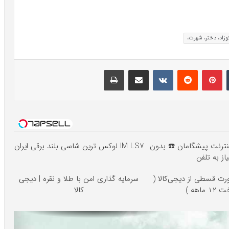
نوزاد، دختر، شهرت،
تامبلر
پینتریست
Reddit
VKontakte
اشتراک گذاری با ایمیل
چاپ
ه اینترنت پیشگامان ☎️ بدون
IM LS7 لوکس ترین شاسی بلند برقی ایران
یاز به تلفن
رت قسطی از دیجی‌کالا (
سرمایه گذاری امن با طلا و نقره | دیجی
1 ماهه )
کالا