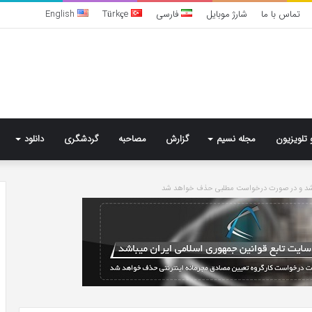
تماس با ما
شارژ موبایل
فارسی
Türkçe
English
 تلویزیون
مجله نسیم
گزارش
مصاحبه
گردشگری
دانلود
باشد و در صورت درخواست مطلبی حذف خواهد شد
تشخیص
سندرم
پرادر-
ویلی
چگونه
انجام
می‌شود؟
5 روز پیش