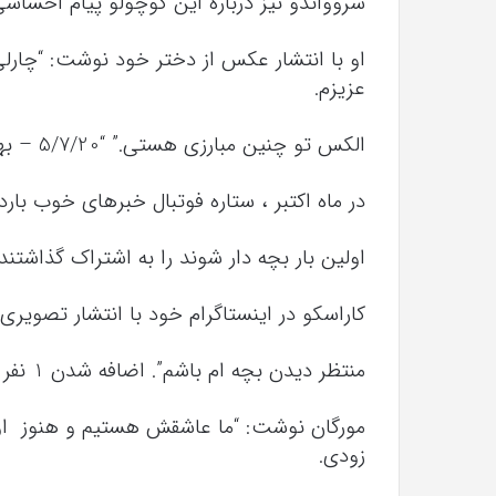
سروواندو نیز درباره این کوچولو پیام احساسی
او با انتشار عکس از دختر خود نوشت: “چارلی 
عزیزم.
الکس تو چنین مبارزی هستی.” “5/7/20 – بهترین روز زندگی من.”
در ماه اکتبر ، ستاره فوتبال خبرهای خوب با
اولین بار بچه دار شوند را به اشتراک گذاشتند
کاراسکو در اینستاگرام خود با انتشار تصویری
منتظر دیدن بچه ام باشم”. اضافه شدن 1 نفر دیگر به شهرت … آوریل 2020.
مورگان نوشت: “ما عاشقش هستیم و هنوز او ر
زودی.