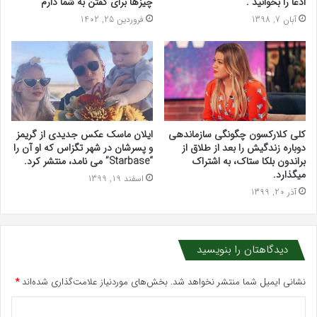
ادعا را بخوانید .
چیزها برای گفتن به شما دارم”
آبان 7, 1398
فروردین 25, 1402
کلی کلارکسون چگونگی سازماندهی
ایلان ماسک عکس جدیدی از گریمز
دوباره زندگیش را بعد از طلاق از
و پسرشان در شهر تگزاس که او آن را
براندون بلکا ستاک، به اشتراک
“Starbase” می نامد، منتشر کرد.
میگذارد.
اسفند 19, 1399
آذر 20, 1399
دیدگاهتان را بنویسید
نشانی ایمیل شما منتشر نخواهد شد.
بخش‌های موردنیاز علامت‌گذاری شده‌اند
*
د