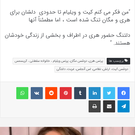
“من فکر می کنم کیت و ویلیام تا حدودی دلشان برای
هری و مگان تنگ شده است ، اما مطمئناً آنها
دلتنگ حضور هری در اطراف و بخشی از زندگی خودشان
هستند. ”
برچسب ها
پرنس هری، دوشس مگان، پرنس ویلیام ، خانواده سلطنتی ، کریسمس
دوشس کیت، ارتش، نظامی، لس آنجلس، غربت، دلتنگی
لینکداین
تامبلر
پینتریست
Reddit
VKontakte
واتس آپ
تلگرام
اشتراک گذاری با ایمیل
چاپ