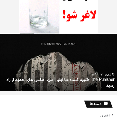
دانلود
رایگان
دوبله
فارسی
فیلم
با
استعداد
Gifted
2017
شهریور 1, 1396
دانلود رایگان دوبله فارسی فیلم با استعداد Gifted 2017
دسته‌ها
آشپزی