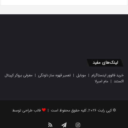
لینک‌های مفید
خرید فالوور اینستاگرام
|
موبایل
|
تعمیر قهوه ساز دلونگی
|
معرفی بروکر کپیتال
اکستند
|
مام امبرلا
© کپی رایت 2026, کلیه حقوق محفوظ است |
قالب طراحی توسط
اینستاگرام
تلگرام
خوراک