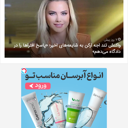
تند
سند
اجه
پراد
ارکن
ویل
به
چگو
شایعه‌های
انجا
اخیر؛
می‌
«پاسخ
7 روز پیش
واکنش تند اجه ارکن به شایعه‌های اخیر؛ «پاسخ افتراها را در
افتراها
دادگاه می‌دهم»
ت
را
در
دادگاه
می‌دهم»