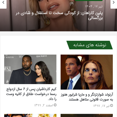
تیر 17, 1404
پلین کاراهان: از کودکی سخت تا استقلال و شادی در
بزرگسالی
نوشته های مشابه
کیم کارداشیان پس از 6 سال ازدواج
رسما درخواست طلاق از کانیه وست
آرنولد شوارتزنگر و و ماریا شرایور هنوز
را داد.
به صورت قانونی متاهل هستند
اسفند 2, 1399
تیر 17, 1397