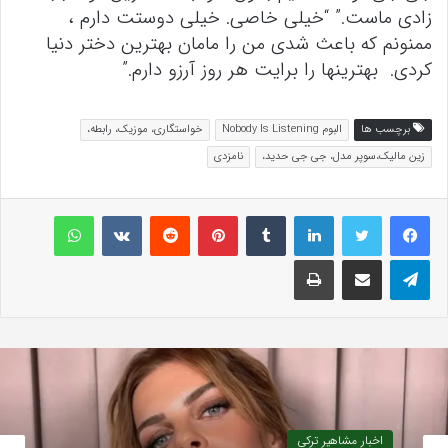
زادی ماست.” “خیلی خاصی. خیلی دوستت دارم ،
ممنونم که باعث شدی من را مامان بهترین دختر دنیا
کردی. بهترینها را برایت هر روز آرزو دارم.”
برچسب ها
البوم Nobody Is Listening
خواستگاری، موزیک، رابطه،
زین مالیک،سوپر مدل، جی جی حدید،
نامزدی
لینکداین
تامبلر
پینتریست
Reddit
VKontakte
واتس آپ
تلگرام
اشتراک گذاری با ایمیل
چاپ
اخبار مشاهیر ترکی