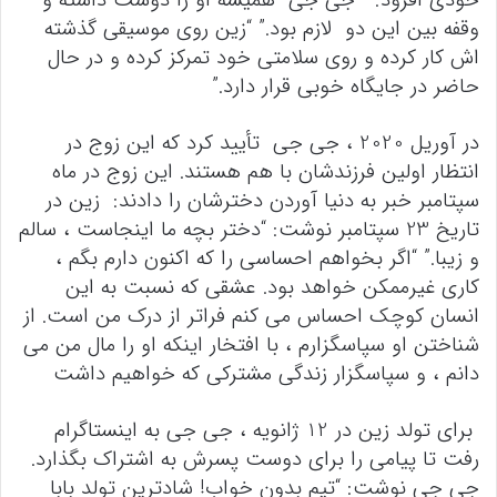
خودی افزود: ” جی جی همیشه او را دوست داشته و
وقفه بین این دو لازم بود.” “زین روی موسیقی گذشته
اش کار کرده و روی سلامتی خود تمرکز کرده و در حال
حاضر در جایگاه خوبی قرار دارد.”
در آوریل 2020 ، جی جی تأیید کرد که این زوج در
انتظار اولین فرزندشان با هم هستند. این زوج در ماه
سپتامبر خبر به دنیا آوردن دخترشان را دادند: زین در
تاریخ 23 سپتامبر نوشت: “دختر بچه ما اینجاست ، سالم
و زیبا.” “اگر بخواهم احساسی را که اکنون دارم بگم ،
کاری غیرممکن خواهد بود. عشقی که نسبت به این
انسان کوچک احساس می کنم فراتر از درک من است. از
شناختن او سپاسگزارم ، با افتخار اینکه او را مال من می
دانم ، و سپاسگزار زندگی مشترکی که خواهیم داشت
برای تولد زین در 12 ژانویه ، جی جی به اینستاگرام
رفت تا پیامی را برای دوست پسرش به اشتراک بگذارد.
جی جی نوشت: “تیم بدون خواب! شادترین تولد بابا