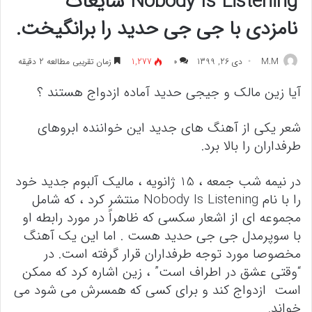
Nobody Is Listening شایعات
نامزدی با جی جی حدید را برانگیخت.
M.M
دی 26, 1399
۰
1,277
زمان تقریبی مطالعه 2 دقیقه
آیا زین مالک و جیجی حدید آماده ازدواج هستند ؟
شعر یکی از آهنگ های جدید این خواننده ابروهای
طرفداران را بالا برد.
در نیمه شب جمعه ، 15 ژانویه ، مالیک آلبوم جدید خود
را با نام Nobody Is Listening منتشر کرد ، که شامل
مجموعه ای از اشعار سکسی که ظاهراً در مورد رابطه او
با سوپرمدل جی جی حدید هست . اما این یک آهنگ
مخصوصا مورد توجه طرفداران قرار گرفته است. در
“وقتی عشق در اطراف است” ، زین اشاره کرد که ممکن
است ازدواج کند و برای کسی که همسرش می شود می
خواند.