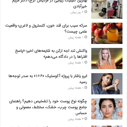
بهترین کلینیک زیبایی در فردیس کرج؛ دکتر مریم
خیرآبادی
6 روز پیش
سرکه سیب برای قند خون، کلسترول و لاغری؛ واقعیت
علمی چیست؟
1 هفته پیش
واکنش تند اجه ارکن به شایعه‌های اخیر؛ «پاسخ
افتراها را در دادگاه می‌دهم»
1 هفته پیش
ابرو یاشار با پروژه آکوستیک «۶+۱» به صدر توجه‌ها
رسید
1 هفته پیش
چگونه نوع پوست خود را تشخیص دهیم؟ راهنمای
جامع پوست چرب، خشک، مختلط، معمولی و
حساس
3 هفته پیش