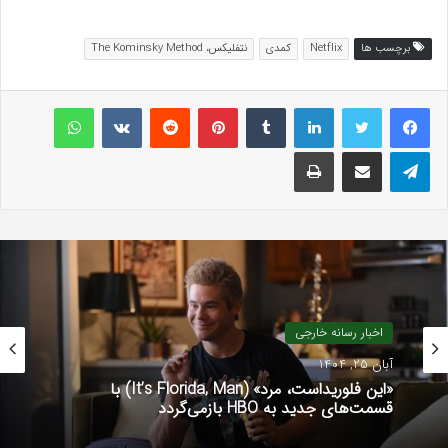
برچسب ها
Netflix
کمدی
نتفلیکس، The Kominsky Method
لینکداین
تامبلر
پینتریست
Reddit
VKontakte
واتس آپ
تلگرام
اشتراک گذاری با ایمیل
چاپ
اخبار رسانه خارجی
آبان 25, 1404
«این فلوریداست، مرد» (It’s Florida, Man) با
قسمت‌های جدید به HBO بازمی‌گردد