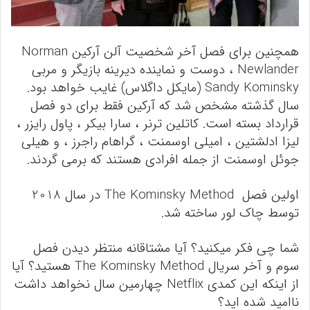
همچنین برای فصل آخر شخصیت آلن آرکین Norman
Newlander ، دوست و نماینده دیرینه بازیگر و مربی
Sandy Kominsky (مایکل داگلاس) غایب خواهد بود.
سال گذشته مشخص شد که آرکین فقط برای دو فصل
قرارداد بسته است. کاتلین ترنر ، سارا بیکر ، پاول رایزر ،
لیزا ادلشتین ، امیلی اوسمنت ، گراهام راجرز ، و هیلی
جوئل اوسمنت از جمله افرادی هستند که برمی گردند.
اولین فصل The Kominsky Method در سال 2018
توسط چاک لور ساخته شد.
شما چی فکر میکنید؟ آیا مشتاقانه منتظر دیدن فصل
سوم و آخر سریال The Kominsky Method هستید؟ آیا
از اینکه این کمدی Netflix چهارمین سال نخواهد داشت
ناامید شده اید؟