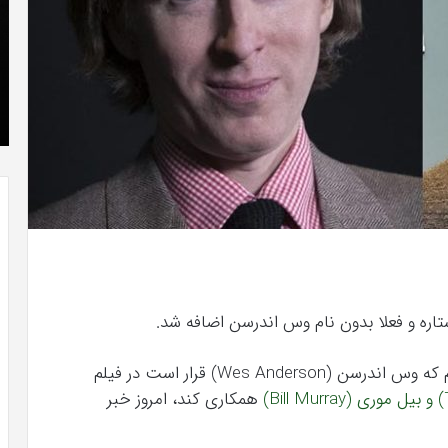
که
»با
“فروزن
او
2”
سر
آذر 23, 1398
موفق
ع
طلاعات
کریستن بل می دانست که “فروزن 2” موفق
خواهد
ها
خواهد بود.
بود.
جد
از
راه
رس
تاره و فعلا بدون نام وس اندرسن اضافه شد.
در حالی که همین چند رو قبل بود که به شما گفتیم که وس اندرسن (Wes Anderson) قرار است در فیلم
همکاری کند، امروز خبر