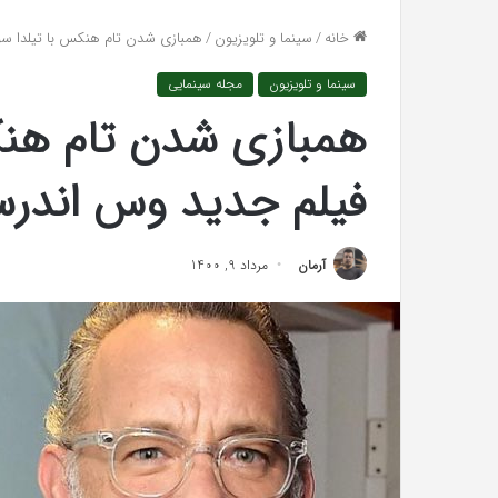
واکنش تند اجه ارکن
افتراها
خانه
/
سینما و تلویزیون
/
همبازی شدن تام هنکس با تیلدا سو
«پاسخ افتراها را در
را
در
سینما و تلویزیون
مجله سینمایی
دادگاه
می‌دهم»
همبازی شدن تام هنک
فیلم جدید وس اندر
آرمان
مرداد 9, 1400
نظریه
پردازش
اطلاعات:
چگونه