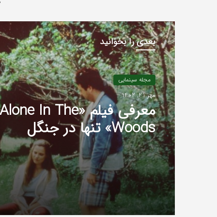
ه
بعدی را بخوانید
مجله سینمایی
مهر 21, 1402
معرفی فیلم «Alone In The
Woods» تنها در جنگل