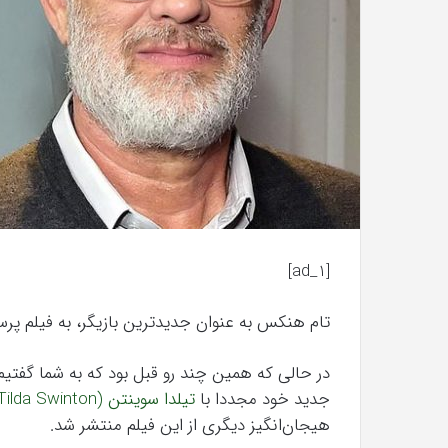
ذهن
ما
اطلاعات
آبان 22, 1404
را
نظریه پردازش اطلاعات: چگونه ذهن ما ا
پردازش
را پردازش می‌کند؟
می‌کند؟
[ad_1]
تام هنکس به عنوان جدیدترین بازیگر، به فیلم پرس
جدید خود مجددا با
تیلدا سوینتن (Tilda Swinton) و بیل موری (Bill Murray)
هیجان‌انگیز دیگری از این فیلم منتشر شد.