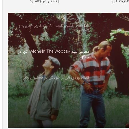
ویت کن!
یک بار مراجعه 👇
نامزدهای گلدن گلوب ۸۱؛ یکه تازی «باربی» و
«وراثت»
معرفی فیلم «Alone In The Woods» تنها در
جنگل
انتقاد وودی آلن از خودش در فستیوال ونیز