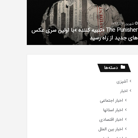
فیلم
لین
با
ی
استعداد
شهریور 23, 1396
شهریور 1, 1396
کس
Gifted
The Punisher «تنبیه کننده »با اولین سری عکس
ی
2017
های جدید از راه رسید
2017
ید
ید
دسته‌ها
آشپزی
اخبار
اخبار اجتماعی
اخبار استانها
اخبار اقتصادی
اخبار بین الملل