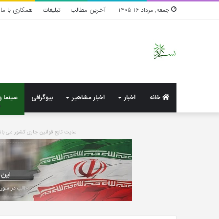
آخرین مطالب
تبلیغات
همکاری با ما
جمعه, مرداد 16 1405
خانه
اخبار
اخبار مشاهیر
بیوگرافی
سینما و
سایت تابع قوانین جاری کشور می 
واکنش
تند
اجه
ارکن
به
شایعه‌های
اخیر؛
1 هفته پیش
«پاسخ