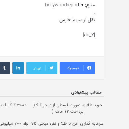
منبع: hollywoodreporter
.
نقل از سینما-فارس
[ad_2]
لینکداین
فیسبوک
توییتر
مطالب پیشنهادی
خرید طلا به صورت قسطی از دیجی‌کالا (
پرداخت 12 ماهه )
سرمایه گذاری امن با طلا و نقره دیجی کالا
وام 200 می