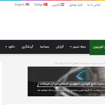
تماس با ما
شارژ موبایل
فارسی
Türkçe
English
 تلویزیون
مجله نسیم
گزارش
مصاحبه
گردشگری
دانلود
باشد و در صورت درخواست مطلبی حذف خواهد شد
تشخیص
سندرم
پرادر-
ویلی
چگونه
انجام
می‌شود؟
4 روز پیش