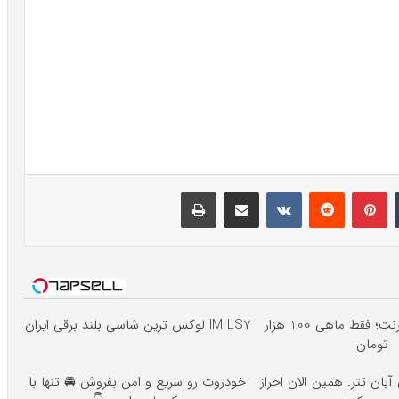
تامبلر
پینتریست
Reddit
VKontakte
اشتراک گذاری با ایمیل
چاپ
3000 گیگ اینترنت؛ فقط ماهی 100 هزار
IM LS7 لوکس ترین شاسی بلند برقی ایران
تومان
لیونی آبان تتر. همین الان احراز
خودروت رو سریع و امن بفروش 🚘 تنها با