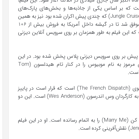
ماه اکتبر سال جاری میلادی در آتلانتا آغاز شود. این فیلم،
ست که بر اساس یکی از جاذبه‌ها و بخش‌های پارک‌های
سرگرمی خود است. فیلم گشت و گذار در جنگل (Jungle Cruise) که چندی پیش اکران شده بود نیز به همین
صورت بوده است. فیلم گشت و گذار در جنگل موفق شد تا در گیشه داخل آمریکا به فروش بیش از 106
که این فیلم به طور همزمان بر روی سرویس آنلاین دیزنی
ارول چندی پیش بر روی سرویس دیزنی پلاس پخش شده بود. در این
سریال، اوون ویلسون نقش یک کاراگاه سازمانی مرموز به نام موبیوس را در کنار تام هیدلسون (Tom
جدیدترین فیلم اوون ویلسون، فیلم گزارش فرانسوی (The French Dispatch) است که قرار است در پاییز
امسال بر روی پرده سینماها اکران گردد. این فیلم به کارگردان وس اندرسون (Wes Anderson) است. این دو
اوون ویلسون اخیرا فیلمبرداری فیلم با من ازدواج کن (Marry Me) را به اتمام رسانده است. او در این فیلم