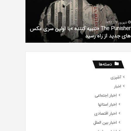
فیلم
لین
با
ی
استعداد
شهریور 23, 1396
شهریور 1, 1396
کس
Gifted
The Punisher «تنبیه کننده »با اولین سری عکس
ی
2017
های جدید از راه رسید
2017
ید
ید
دسته‌ها
آشپزی
اخبار
اخبار اجتماعی
اخبار استانها
اخبار اقتصادی
اخبار بین الملل