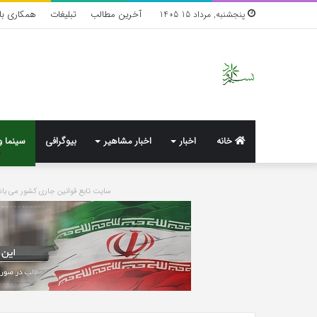
آخرین مطالب
تبلیغات
همکاری با 
پنجشنبه, مرداد 15 1405
خانه
اخبار
اخبار مشاهیر
بیوگرافی
سینما و
سایت تابع قوانین جاری کشور می 
واکنش
تند
اجه
ارکن
به
شایعه‌های
اخیر؛
7 روز پیش
«پاسخ