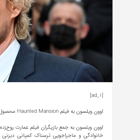
با
حیوانات
وحشی
!
تیر 13, 1397
رابطه جنسی این دختر با حیوانات وحشی 
[ad_1]
اوون ویلسون به فیلم Haunted Mansion محصول کمپانی دیزنی پیوست.
خانوادگی و ماجراجویی ترسناک کمپانی دیزنی ن