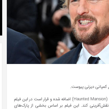
که
»با
“فروزن
او
2”
سر
آذر 23, 1398
موفق
ع
کریستن بل می دانست که “فروزن 2” موفق
خواهد
ها
!
خواهد بود.
بود.
جد
از
راه
رس
اوون ویلسون به جمع بازیگران فیلم عمارت روح‌زده (Haunted Mansion) اضافه شده و قرار است در این فیلم
قش‌آفرینی کند. این فیلم بر اساس بخشی از پارک‌های