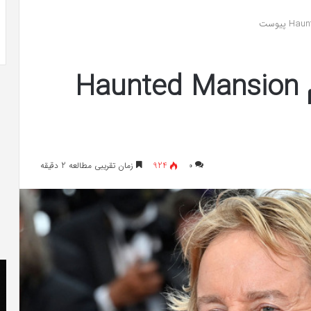
 به شایعه‌های اخیر؛
تشخیص سندرم پرادر-ویلی چگونه انجام
 دادگاه می‌دهم»
می‌شود؟
اوون ویلسون به فیلم Haunted Mansion
۰
924
زمان تقریبی مطالعه 2 دقیقه
کریستن
he
بل
er
می
«ت
دانست
کن