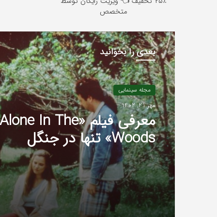
٪۲۵ تخفیف 👈 ویزیت رایگان توسط
متخصص
بعدی را بخوانید
مجله سینمایی
مهر 21, 1402
معرفی فیلم «Alone In The
Woods» تنها در جنگل