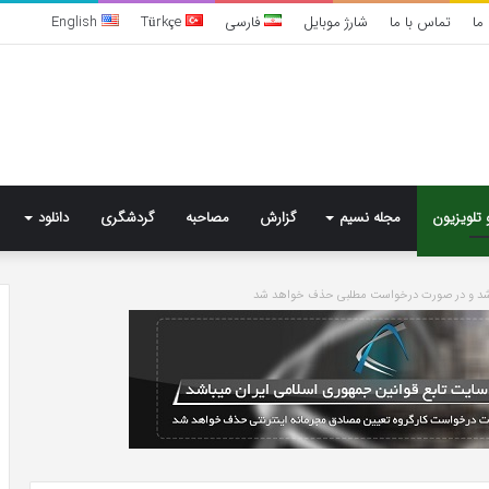
ما
تماس با ما
شارژ موبایل
فارسی
Türkçe
English
 تلویزیون
مجله نسیم
گزارش
مصاحبه
گردشگری
دانلود
باشد و در صورت درخواست مطلبی حذف خواهد شد
تشخیص
سندرم
پرادر-
ویلی
چگونه
انجام
می‌شود؟
3 روز پیش