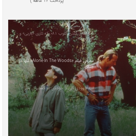
پرداخت 12 ماهه )
نامزدهای گلدن گلوب ۸۱؛ یکه تازی «باربی» و
«وراثت»
معرفی فیلم «Alone In The Woods» تنها در
جنگل
انتقاد وودی آلن از خودش در فستیوال ونیز