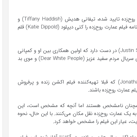
دیگر بازیگرانی که قبلا حضورشان در فیلم عمارت روح‌زده تایید شده، تیفانی هدیش (Tiffany Haddish) و
کیت استنفیلد (LaKeith Stanfield) هستند. فیلم‌نامه فیلم عمارت روح‌زده را کتی دیپلود (Katie Dippold) قلم
کارگردانی این اثر را نیز جاستین سایمین (Justin Simien) در دست دارد که اولین همکاری بین او و کمپانی
دیزنی محسوب می‌شود. او قبلا سکان‌دار کارگردانی سریال مردم سفید عزیز (Dear White People) و موی بد
دن لین (Dan Lin) و جاناتان آیریچ (Jonathan Eirich) که قبلا تهیه‌کننده فیلم اکشن زنده و پرفروش
ه همچنان نامشخص هستند اما آنچه که مشخص است، این
ه یک عمارت روح‌زده نقل مکان می‌کنند. با این حال، نحوه
ایت، عیار این فیلم را مشخص خواهد کرد.