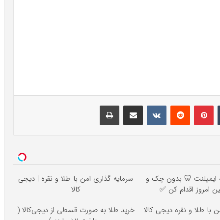
تامبلر
پینتریست
Reddit
VKontakte
اشتراک گذاری با ایمیل
چاپ
۱۲ ماهه ایمپلنت 🦷 بدون چک و
سرمایه گذاری امن با طلا و نقره | دیجی
 امروز اقدام کن ✅
کالا
 با طلا و نقره دیجی کالا
خرید طلا به صورت قسطی از دیجی‌کالا (