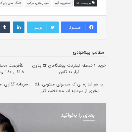
برچسب ها
اسکویید گیم
سریال بازی مرکب
کانگ سای بایوک
لینکداین
فیسبوک
توییتر
مطالب پیشنهادی
خرید 4 قسطه اینترنت پیشگامان ☎️ بدون
نیاز به تلفن
خانگی 180 روزه فقط 600 هزارتومان!!
به هر اندازه ای که میخوای میتونی طلا
سرمایه گذاری امن
بخری از سرمایه ات محافظت کنی
بعدی را بخوانید