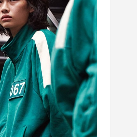
با
حیوانات
وحشی
!
تیر 13, 1397
رابطه جنسی این دختر با حیوانات وحشی 