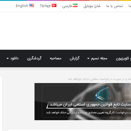
ا
تماس با ما
شارژ موبایل
فارسی
Türkçe
English
 تلویزیون
مجله نسیم
گزارش
مصاحبه
گردشگری
دانلود
باشد و در صورت درخواست مطلبی حذف خواهد شد
تشخیص
سندرم
پرادر-
ویلی
چگونه
انجام
می‌شود؟
6 روز پیش