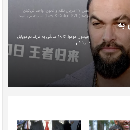
فصل ۲۷ سریال نظم و قانون: واحد قربانیان
ویژه» (Law & Order: SVU) ساخته می شود
رفتاری؛
جیسون موموا: تا ۱۸ سالگی به فرزندانم موبایل
نمی‌دهم
 سالگی به