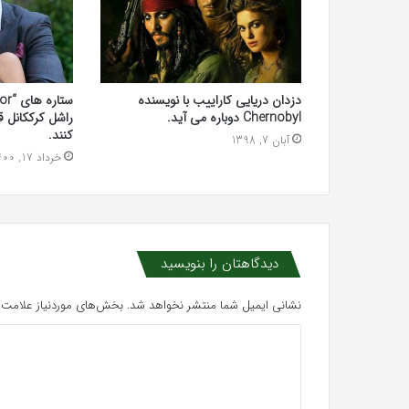
دزدان دریایی کاراییب با نویسنده
Chernobyl دوباره می آید.
راشل کرککانل ق
کنند.
آبان 7, 1398
خرداد 17, 1400
دیدگاهتان را بنویسید
نشانی ایمیل شما منتشر نخواهد شد.
بخش‌های موردنیاز علامت‌گ
د
ی
د