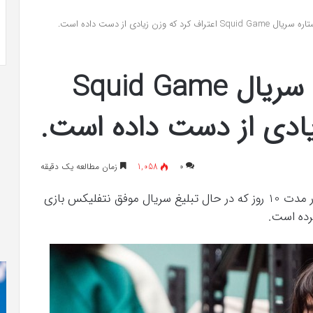
 به شایعه‌های اخیر؛
تشخیص سندرم پرادر-ویلی چگونه انجام
د که وزن زیادی از دست داده است.
 دادگاه می‌دهم»
می‌شود؟
هویون جونگ، ستاره سریال Squid Game
یادی از دست داده است.
۰
1,058
زمان مطالعه یک دقیقه
هویون جونگ ستاره سریال بازی مرکب گفت که در مدت 10 روز که در حال تبلیغ سریال موفق نتفلیکس بازی
رده است.
کریستن
he
بل
er
می
«ت
دانست
کن