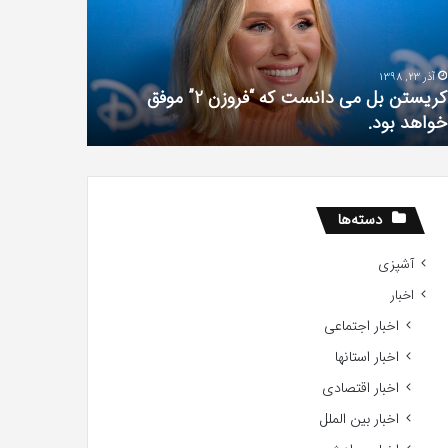
فیلم
لین
با
ی
استعداد
شهریور 23, 1396
شهریور 1, 1396
کس
Gifted
The Punisher «تنبیه کننده »با اولین سری عکس
ی
2017
های جدید از راه رسید
2017
ید
ید
دسته‌ها
آشپزی
اخبار
اخبار اجتماعی
اخبار استانها
اخبار اقتصادی
اخبار بین الملل