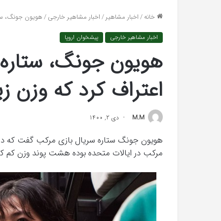
واکنش تند اجه ارکن
افتراها
خانه
/
اخبار مشاهیر
/
اخبار مشاهیر خارجی
/
هویون جونگ، ستاره سریال Squid Game اعتراف کر
«پاسخ افتراها را در
را
در
اخبار مشاهیر خارجی
پیشخوان اروپا
دادگاه
می‌دهم»
اعتراف کرد که وزن ز
M.M
دی 2, 1400
مرکب در ایالات متحده بوده هشت پوند وزن کم ک
رابطه
جنسی
این
دختر