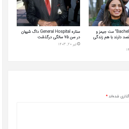
ستاره های “Bachelor” مت جیمز و
ستاره General Hospital داگ شیهان
صد دارند با هم زندگی
در سن 75 سالگی درگذشت
تیر 20, 1403
ذاری شده‌اند
*