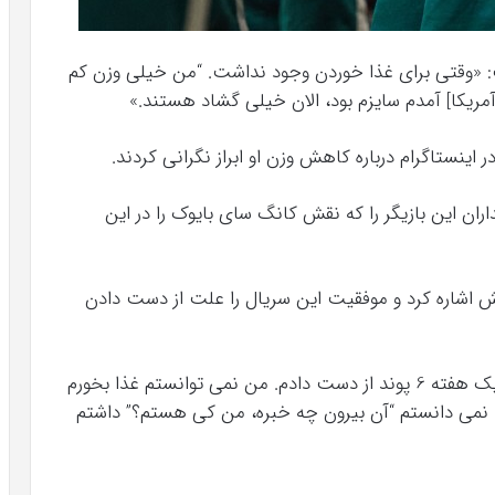
حبه اخیری گفت: «وقتی برای غذا خوردن وجود نداشت. “من خیلی وزن کم
 آمریکا] آمدم سایزم بود، الان خیلی گشاد هستند.»
اینستاگرام درباره کاهش وزن او ابراز نگرانی کردند.
ران این بازیگر را که نقش کانگ سای بایوک را در این
زنش اشاره کرد و موفقیت این سریال را علت از دست دادن
او گفت زمانی که این سریال به موفقیت رسید در یک هفته 6 پوند از دست دادم. من نمی توانستم غذا بخورم
 نمی دانستم “آن بیرون چه خبره، من کی هستم؟” داشتم