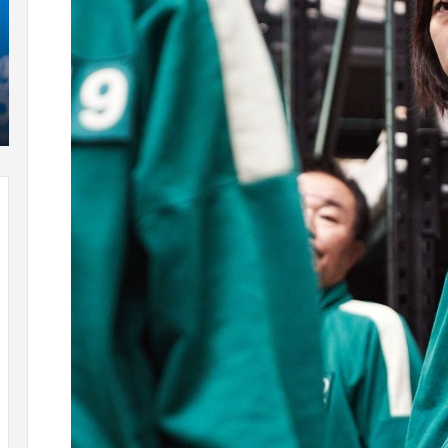
که
»با
“فروزن
او
2”
سر
آذر 23, 1398
موفق
ع
کریستن بل می دانست که “فروزن 2” موفق
خواهد
ها
!
خواهد بود.
بود.
جد
از
راه
رس