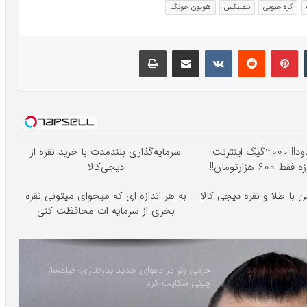
کره جنوبی
نتفلیکس
هویون جونگ
تامبلر
پینتریست
Reddit
VKontakte
اشتراک گذاری با ایمیل
چاپ
⏳فرصت محدود!! 3000گیگ اینترنت
سرمایه‌گذاری بلندمدت با خرید نقره از
دیجی‌کالا
 با طلا و نقره دیجی کالا
به هر اندازه ای که میخوای میتونی نقره
بخری از سرمایه ات محافظت کنی
جرمی رنر در دعوای جدید بدرفتاری؛ فیلمساز
چینی شکایت کرد