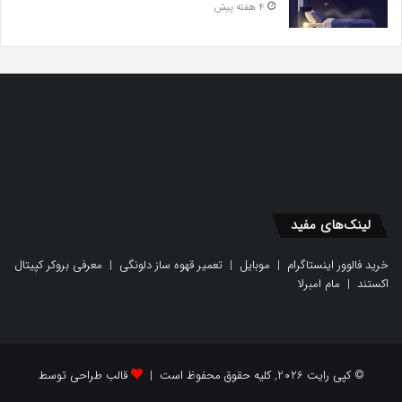
4 هفته پیش
لینک‌های مفید
خرید فالوور اینستاگرام
|
موبایل
|
تعمیر قهوه ساز دلونگی
|
معرفی بروکر کپیتال
اکستند
|
مام امبرلا
© کپی رایت 2026, کلیه حقوق محفوظ است |
قالب طراحی توسط