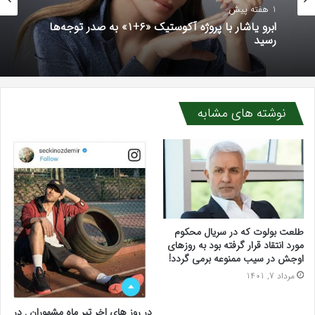
1 هفته پیش
ابرو یاشار با پروژه آکوستیک «۶+۱» به صدر توجه‌ها
رسید
نوشته های مشابه
طلعت بولوت که در سریال محکوم
مورد انتقاد قرار گرفته بود به روزهای
اوجش در سیب ممنوعه برمی گردد!
مرداد 7, 1401
در روز های اخر تیر ماه مشهوران , در