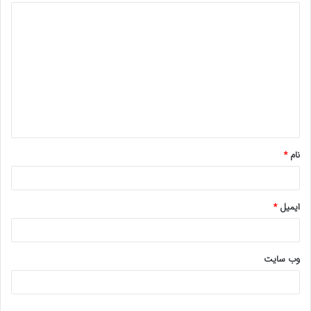
د
ی
د
گ
ا
ه
*
نام
*
ایمیل
*
وب‌ سایت