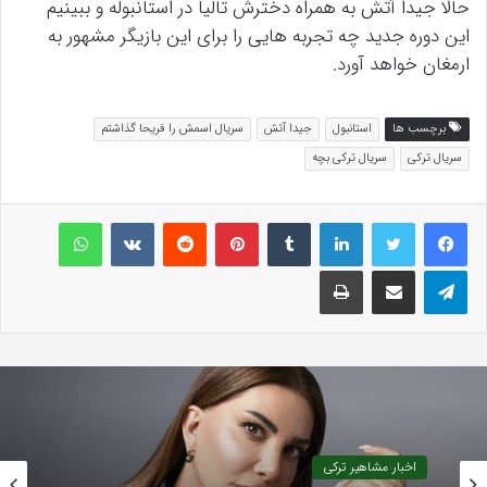
حالا جیدا آتش به همراه دخترش تالیا در استانبوله و ببینیم
این دوره جدید چه تجربه هایی را برای این بازیگر مشهور به
ارمغان خواهد آورد.
برچسب ها
استانبول
جیدا آتش
سریال اسمش را فریحا گذاشتم
سریال ترکی
سریال ترکی بچه
لینکداین
تامبلر
پینتریست
Reddit
VKontakte
واتس آپ
تلگرام
اشتراک گذاری با ایمیل
چاپ
اخبار مشاهیر ترکی