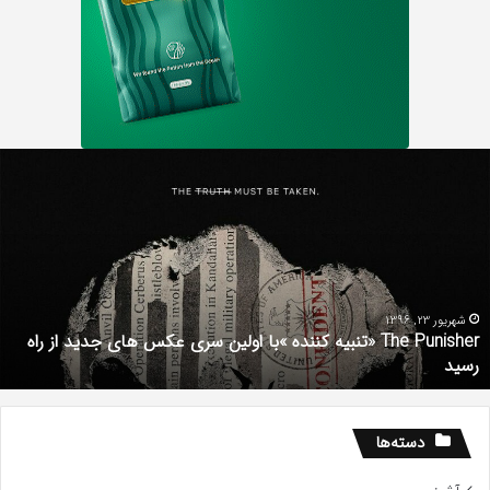
دانلود
رایگان
دوبله
فارسی
فیلم
با
استعداد
Gifted
«تنبیه کننده »با اولین سری عکس های جدید از راه
2017
شهریور 1, 1396
دانلود رایگان دوبله فارسی فیلم 
دسته‌ها