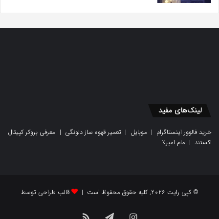
لینک‌های مفید
خرید فالوور اینستاگرام
|
موبایل
|
تعمیر قهوه ساز دلونگی
|
معرفی بروکر کپیتال
اکستند
|
مام امبرلا
© کپی رایت 2026, کلیه حقوق محفوظ است |
قالب طراحی توسط
اینستاگرام
تلگرام
خوراک