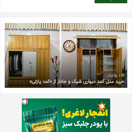
بهترین
کلینیک
زیبایی
در
فردیس
کرج؛
دکتر
مریم
خیرآبادی
4 روز پیش
 و جادار از «کمد پازلی»
بهترین کلینیک زیبایی در فردی