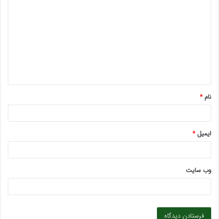
ی
د
گ
ا
ه
*
نام
*
ایمیل
*
وب‌ سایت