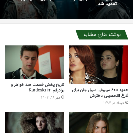
تمدید شد
نوشته های مشابه
تاریخ پخش قسمت صد خواهر و
هدیه 600 میلیونی سیبل جان برای
برادرانم Kardeslerim
فارغ التحصیلی دخترش
مهر 18, 1402
خرداد 8, 1397