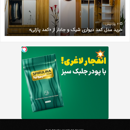
و
کرج
جادار
دکتر
از
مری
«کمد
خیر
4 روز پیش
خرید مدل کمد دیواری شیک و جادار از «کمد پازلی»
ب
پازلی»
Th
د
Punishe
ر