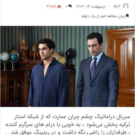
Ali.F
اردیبهشت 14, 1402
۰
3,787
زمان مطالعه کمتر از یک دقیقه
سریال دراماتیک چشم چران عمارت که از شبکه استار
ترکیه پخش می‌شود ، به خوبی با درام های سرگرم کننده
، طرفداران را راضی نگه داشت و در ریتینگ موفق شد …