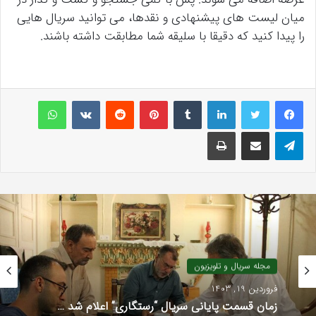
میان لیست های پیشنهادی و نقدها، می توانید سریال هایی
را پیدا کنید که دقیقا با سلیقه شما مطابقت داشته باشند.
لینکداین
تامبلر
پینتریست
Reddit
VKontakte
واتس آپ
تلگرام
اشتراک گذاری با ایمیل
چاپ
مجله سریال و تلویزیون
فروردین 15, 1403
مجله سریال و تلویزیون
تماشای «داجر زبردست» از شبکه 4 سیما …