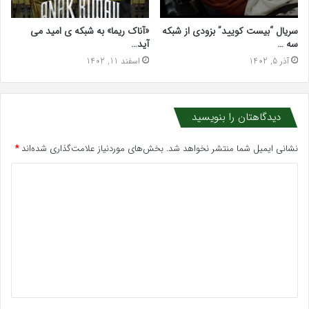
سریال “بیست کویید” بزودی از شبکه
«آناک ریما» به شبکه ی امید می
سه …
آید…
آذر 5, 1402
اسفند 11, 1402
دیدگاهتان را بنویسید
نشانی ایمیل شما منتشر نخواهد شد.
بخش‌های موردنیاز علامت‌گذاری شده‌اند
*
د
ی
د
گ
ا
ه
*