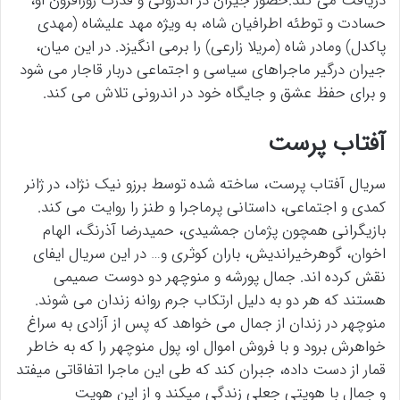
دریافت می کند.حضور جیران در اندرونی و قدرت روزافزون او،
حسادت و توطئه اطرافیان شاه، به ویژه مهد علیشاه (مهدی
پاکدل) ومادر شاه (مریلا زارعی) را برمی انگیزد. در این میان،
جیران درگیر ماجراهای سیاسی و اجتماعی دربار قاجار می شود
و برای حفظ عشق و جایگاه خود در اندرونی تلاش می کند.
آفتاب پرست
سریال آفتاب پرست، ساخته شده توسط برزو نیک نژاد، در ژانر
کمدی و اجتماعی، داستانی پرماجرا و طنز را روایت می کند.
بازیگرانی همچون پژمان جمشیدی، حمیدرضا آذرنگ، الهام
اخوان، گوهرخیراندیش، باران کوثری و… در این سریال ایفای
نقش کرده اند. جمال پورشه و منوچهر دو دوست صمیمی
هستند که هر دو به دلیل ارتکاب جرم روانه زندان می شوند.
منوچهر در زندان از جمال می خواهد که پس از آزادی به سراغ
خواهرش برود و با فروش اموال او، پول منوچهر را که به خاطر
قمار از دست داده، جبران کند که طی این ماجرا اتفاقاتی میفتد
و جمال با هویتی جعلی زندگی میکند و از این هویت