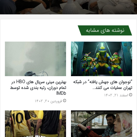
فروردین 19, 1403
نوشته های مشابه
زمان قسمت پایانی سریال “رستگاری” اعلام شد …
“نوجوان های جهش یافته” در شبکه
بهترین مینی سریال های HBO در
تهران عملیات می کنند…
تمام دوران، رتبه بندی شده توسط
IMDb
اسفند 21, 1402
فروردین 20, 1402