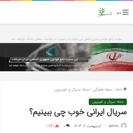
منو
سایت تابع قوانین جاری کشور می باشد و در صورت درخواست مطلبی حذف خواهد شد
خانه
/
مجله هفتگی
/
مجله سریال و تلویزیون
مجله سریال و تلویزیون
سریال ایرانی خوب چی ببینیم؟
admin
اردیبهشت 2, 1403
۰
1,731