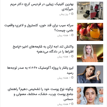
بهترین کلینیک زیبایی در فردیس کرج؛ دکتر مریم
خیرآبادی
6 روز پیش
سرکه سیب برای قند خون، کلسترول و لاغری؛ واقعیت
علمی چیست؟
1 هفته پیش
واکنش تند اجه ارکن به شایعه‌های اخیر؛ «پاسخ
افتراها را در دادگاه می‌دهم»
1 هفته پیش
ابرو یاشار با پروژه آکوستیک «۶+۱» به صدر توجه‌ها
رسید
1 هفته پیش
چگونه نوع پوست خود را تشخیص دهیم؟ راهنمای
جامع پوست چرب، خشک، مختلط، معمولی و
حساس
3 هفته پیش