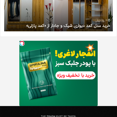
و
کرج
جادار
دکتر
از
مری
«کمد
خیر
6 روز پیش
خرید مدل کمد دیواری شیک و جادار از «کمد پازلی»
ب
پازلی»
Th
د
Punishe
ر