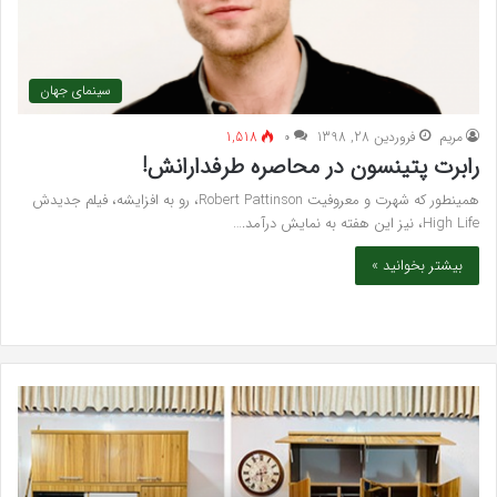
سینمای جهان
مريم
فروردین 28, 1398
۰
1,518
رابرت پتینسون در محاصره طرفدارانش!
همینطور که شهرت و معروفیت Robert Pattinson، رو به افزایشه، فیلم جدیدش
High Life، نیز این هفته به نمایش درآمد.…
بیشتر بخوانید »
خرید
بهت
مدل
کلی
کمد
زیبا
دیواری
در
شیک
فرد