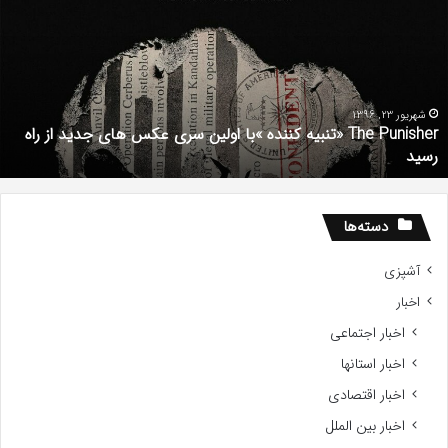
تنبیه
د
ننده
ف
با
ف
ولین
ب
ری
ا
کس
d
شهریور 23, 1396
The Punisher «تنبیه کننده »با اولین سری عکس های جدید از راه
ای
7
رسید
دید
ز
اه
سید
دسته‌ها
آشپزی
اخبار
اخبار اجتماعی
اخبار استانها
اخبار اقتصادی
اخبار بین الملل